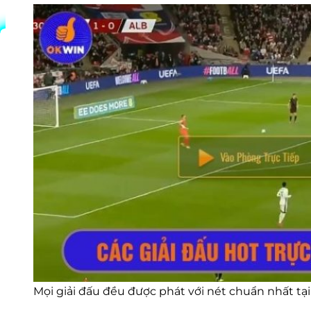
Mọi giải đấu đều được phát với nét chuẩn nhất tạ