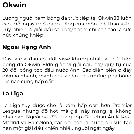
Okwin
Lượng người xem bóng đá trực tiếp tại Okwin88 luôn
cao mỗi ngày nhờ danh tiếng của môn thể thao viên.
Tuy nhiên, 4 giải đấu sau đây thậm chí còn tạo ra sức
hút khủng khiếp:
Ngoại Hạng Anh
Đây là giải đấu có lượt view khủng nhất tại trực tiếp
bóng đá Okwin. Đơn giản vì giải đấu này quy tụ của
20 đội bóng top đầu nước Anh. Các diễn biến ở đây
diễn ra nhanh, mạnh mẽ khiến cho những pha bóng
lúc nào cũng hấp dẫn.
La Liga
La Liga tuy được cho là kém hấp dẫn hơn Premier
League nhưng độ hot mà giải này mang lại không
phải bàn. Ngoài hai đội bóng top đầu châu Âu là Real
Madrid và Barcelona, các đội còn lại cũng đủ sức tạo
nên một giải đấu khiến nhiều người ngất ngây.