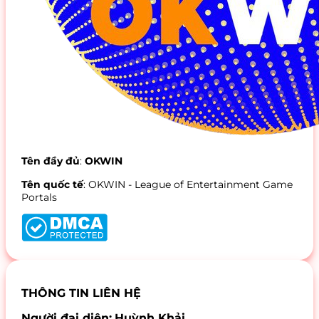
Tên đầy đủ
:
OKWIN
Tên quốc tế
: OKWIN - League of Entertainment Game
Portals
THÔNG TIN LIÊN HỆ
Người đại diện:
Huỳnh Khải