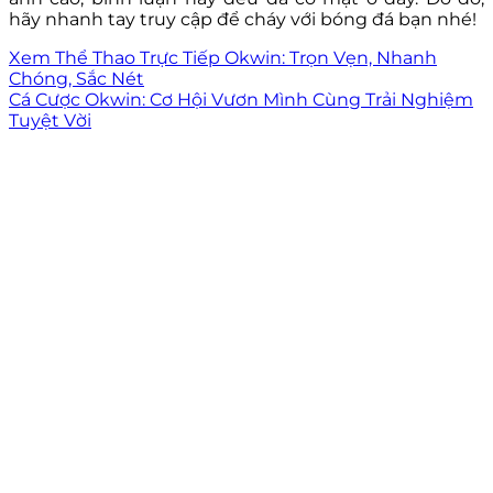
hãy nhanh tay truy cập để cháy với bóng đá bạn nhé!
Xem Thể Thao Trực Tiếp Okwin: Trọn Vẹn, Nhanh
Chóng, Sắc Nét
Cá Cược Okwin: Cơ Hội Vươn Mình Cùng Trải Nghiệm
Tuyệt Vời