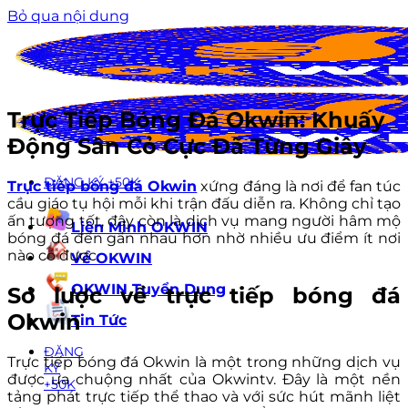
Bỏ qua nội dung
Trực Tiếp Bóng Đá Okwin: Khuấy
Động Sân Cỏ Cực Đã Từng Giây
ĐĂNG KÝ +50K
Trực tiếp bóng đá Okwin
xứng đáng là nơi để fan túc
cầu giáo tụ hội mỗi khi trận đấu diễn ra. Không chỉ tạo
ấn tượng tốt, đây còn là dịch vụ mang người hâm mộ
Liên Minh OKWIN
bóng đá đến gần nhau hơn nhờ nhiều ưu điểm ít nơi
nào có được.
Về OKWIN
OKWIN Tuyển Dụng
Sơ lược về trực tiếp bóng đá
Okwin
Tin Tức
ĐĂNG
Trực tiếp bóng đá Okwin là một trong những dịch vụ
KÝ
được ưa chuộng nhất của Okwintv. Đây là một nền
+50K
tảng phát trực tiếp thể thao và với sức hút mãnh liệt