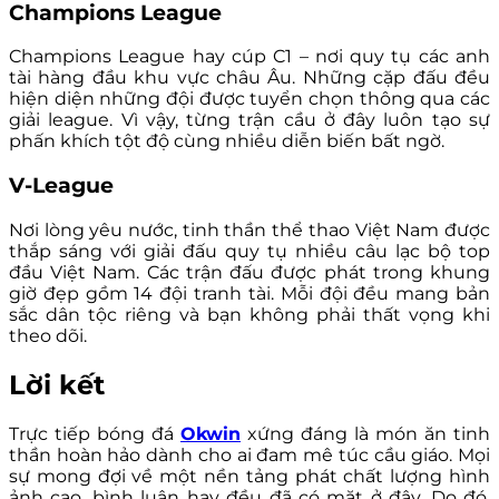
Champions League
Champions League hay cúp C1 – nơi quy tụ các anh
tài hàng đầu khu vực châu Âu. Những cặp đấu đều
hiện diện những đội được tuyển chọn thông qua các
giải league. Vì vậy, từng trận cầu ở đây luôn tạo sự
phấn khích tột độ cùng nhiều diễn biến bất ngờ.
V-League
Nơi lòng yêu nước, tinh thần thể thao Việt Nam được
thắp sáng với giải đấu quy tụ nhiều câu lạc bộ top
đầu Việt Nam. Các trận đấu được phát trong khung
giờ đẹp gồm 14 đội tranh tài. Mỗi đội đều mang bản
sắc dân tộc riêng và bạn không phải thất vọng khi
theo dõi.
Lời kết
Trực tiếp bóng đá
Okwin
xứng đáng là món ăn tinh
thần hoàn hảo dành cho ai đam mê túc cầu giáo. Mọi
sự mong đợi về một nền tảng phát chất lượng hình
ảnh cao, bình luận hay đều đã có mặt ở đây. Do đó,