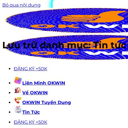
Bỏ qua nội dung
Lưu trữ danh mục:
Tin tức
ĐĂNG KÝ +50K
Liên Minh OKWIN
Về OKWIN
OKWIN Tuyển Dụng
Tin Tức
ĐĂNG KÝ +50K