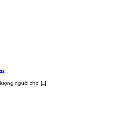
025
ợng người chơi [...]