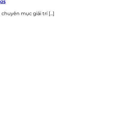
025
uyên mục giải trí [...]