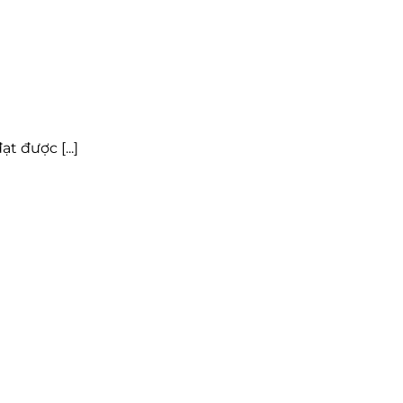
t được [...]