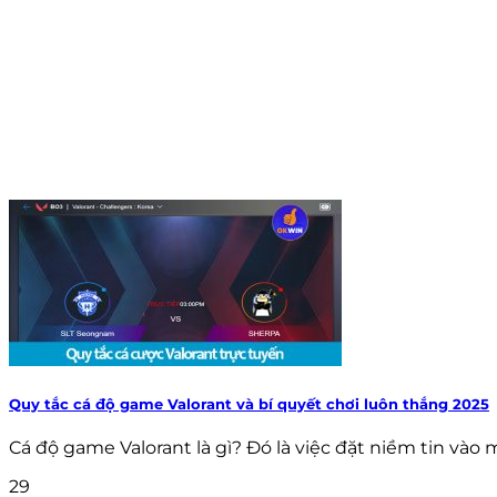
Quy tắc cá độ game Valorant và bí quyết chơi luôn thắng 2025
Cá độ game Valorant là gì? Đó là việc đặt niềm tin vào một
29