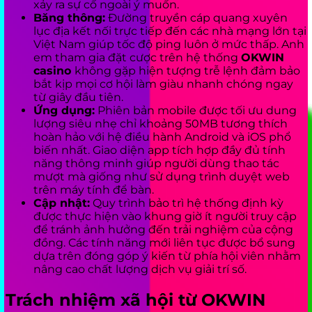
xảy ra sự cố ngoài ý muốn.
Băng thông:
Đường truyền cáp quang xuyên
lục địa kết nối trực tiếp đến các nhà mạng lớn tại
Việt Nam giúp tốc độ ping luôn ở mức thấp. Anh
em tham gia đặt cược trên hệ thống
OKWIN
casino
không gặp hiện tượng trễ lệnh đảm bảo
bắt kịp mọi cơ hội làm giàu nhanh chóng ngay
từ giây đầu tiên.
Ứng dụng:
Phiên bản mobile được tối ưu dung
lượng siêu nhẹ chỉ khoảng 50MB tương thích
hoàn hảo với hệ điều hành Android và iOS phổ
biến nhất. Giao diện app tích hợp đầy đủ tính
năng thông minh giúp người dùng thao tác
mượt mà giống như sử dụng trình duyệt web
trên máy tính để bàn.
Cập nhật:
Quy trình bảo trì hệ thống định kỳ
được thực hiện vào khung giờ ít người truy cập
để tránh ảnh hưởng đến trải nghiệm của cộng
đồng. Các tính năng mới liên tục được bổ sung
dựa trên đóng góp ý kiến từ phía hội viên nhằm
nâng cao chất lượng dịch vụ giải trí số.
Trách nhiệm xã hội từ OKWIN