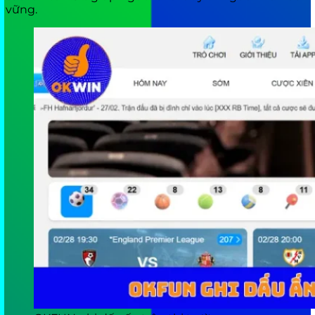
vững.