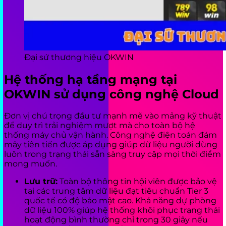
Đại sứ thương hiệu OKWIN
Hệ thống hạ tầng mạng tại
OKWIN sử dụng công nghệ Cloud
Đơn vị chú trọng đầu tư mạnh mẽ vào mảng kỹ thuật
để duy trì trải nghiệm mượt mà cho toàn bộ hệ
thống máy chủ vận hành. Công nghệ điện toán đám
mây tiên tiến được áp dụng giúp dữ liệu người dùng
luôn trong trạng thái sẵn sàng truy cập mọi thời điểm
mong muốn.
Lưu trữ:
Toàn bộ thông tin hội viên được bảo vệ
tại các trung tâm dữ liệu đạt tiêu chuẩn Tier 3
quốc tế có độ bảo mật cao. Khả năng dự phòng
dữ liệu 100% giúp hệ thống khôi phục trạng thái
hoạt động bình thường chỉ trong 30 giây nếu