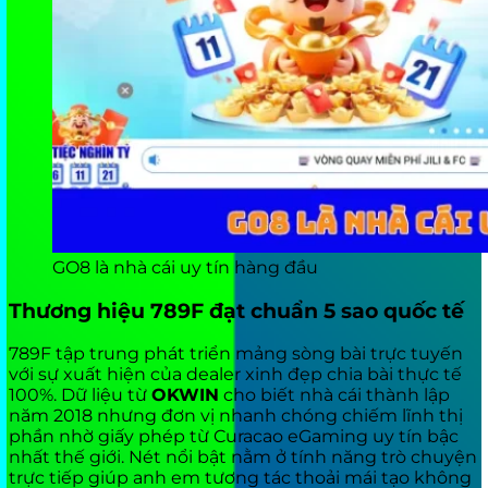
GO8 là nhà cái uy tín hàng đầu
Thương hiệu 789F đạt chuẩn 5 sao quốc tế
789F tập trung phát triển mảng sòng bài trực tuyến
với sự xuất hiện của dealer xinh đẹp chia bài thực tế
100%. Dữ liệu từ
OKWIN
cho biết nhà cái thành lập
năm 2018 nhưng đơn vị nhanh chóng chiếm lĩnh thị
phần nhờ giấy phép từ Curacao eGaming uy tín bậc
nhất thế giới. Nét nổi bật nằm ở tính năng trò chuyện
trực tiếp giúp anh em tương tác thoải mái tạo không