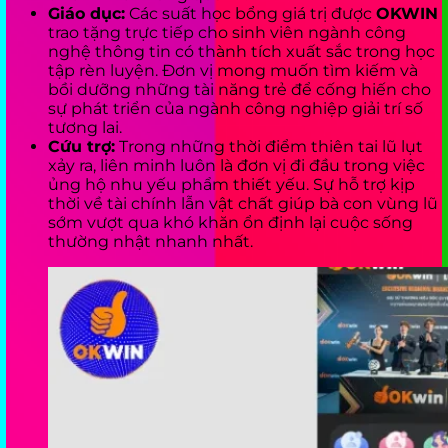
Giáo dục:
Các suất học bổng giá trị được
OKWIN
trao tặng trực tiếp cho sinh viên ngành công
nghệ thông tin có thành tích xuất sắc trong học
tập rèn luyện. Đơn vị mong muốn tìm kiếm và
bồi dưỡng những tài năng trẻ để cống hiến cho
sự phát triển của ngành công nghiệp giải trí số
tương lai.
Cứu trợ:
Trong những thời điểm thiên tai lũ lụt
xảy ra, liên minh luôn là đơn vị đi đầu trong việc
ủng hộ nhu yếu phẩm thiết yếu. Sự hỗ trợ kịp
thời về tài chính lẫn vật chất giúp bà con vùng lũ
sớm vượt qua khó khăn ổn định lại cuộc sống
thường nhật nhanh nhất.