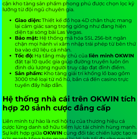
cận kho tàng sản phẩm phong phú được chọn lọc kỹ
lưỡng từ đội ngũ chuyên gia.
Giao diện:
Thiết kế đồ họa 4D chân thực mang
lại cảm giác sang trọng giống như đang hiện
diện tại sòng bài Las Vegas.
Bảo mật:
Hệ thống mã hóa SSL 256-bit ngăn
chặn mọi hành vi xâm nhập trái phép từ bên thứ
ba vào dữ liệu cá nhân.
Tốc độ:
Hạ tầng máy chủ của
liên minh
OKWIN
đặt tại 10 quốc gia giúp đường truyền luôn ổn
định dù lượng người truy cập đạt đỉnh điểm.
Sản phẩm:
Kho tàng giải trí khổng lồ bao gồm
3000 thể loại từ nổ hũ, bắn cá đến casino trực
tuyến đầy hấp dẫn.
Hệ thống nhà cái trên OKWIN tích
hợp 20 sảnh cược đẳng cấp
Liên minh tự hào là nơi hội tụ của thương hiệu cá
cược lừng danh sở hữu tiềm lực tài chính hùng mạnh.
Sự kết hợp giữa
OKWIN
cùng đối tác chiến lược tạo ra
sức mạnh tổng hợp mang lại lợi ích tối đa cho người