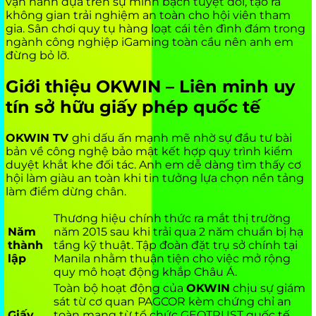
vận hành dựa trên sự minh bạch tuyệt đối, tạo ra
không gian trải nghiệm an toàn cho hội viên tham
gia. Sân chơi quy tụ hàng loạt cái tên đình đám trong
ngành công nghiệp iGaming toàn cầu nên anh em
đừng bỏ lỡ.
Giới thiệu OKWIN – Liên minh uy
tín sở hữu giấy phép quốc tế
OKWIN TV
ghi dấu ấn mạnh mẽ nhờ sự đầu tư bài
bản về công nghệ bảo mật kết hợp quy trình kiểm
duyệt khắt khe đối tác. Anh em dễ dàng tìm thấy cơ
hội làm giàu an toàn khi tin tưởng lựa chọn nền tảng
làm điểm dừng chân.
Thương hiệu chính thức ra mắt thị trường
Năm
năm 2015 sau khi trải qua 2 năm chuẩn bị hạ
thành
tầng kỹ thuật. Tập đoàn đặt trụ sở chính tại
lập
Manila nhằm thuận tiện cho việc mở rộng
quy mô hoạt động khắp Châu Á.
Toàn bộ hoạt động của
OKWIN
chịu sự giám
sát từ cơ quan PAGCOR kèm chứng chỉ an
Giấy
toàn mạng từ tổ chức GEOTRUST quốc tế.