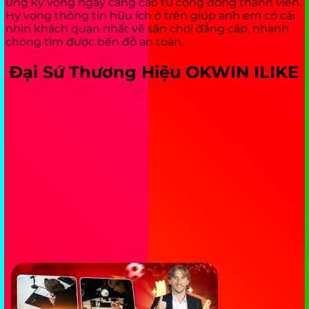
ứng kỳ vọng ngày càng cao từ cộng đồng thành viên.
Hy vọng thông tin hữu ích ở trên giúp anh em có cái
nhìn khách quan nhất về sân chơi đẳng cấp, nhanh
chóng tìm được bến đỗ an toàn.
Đại Sứ Thương Hiệu OKWIN ILIKE