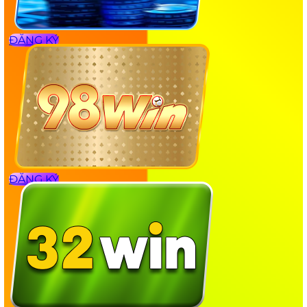
ĐĂNG KÝ
ĐĂNG KÝ