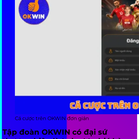
Cá cược trên OKWIN đơn giản
Tập đoàn OKWIN có đại sứ