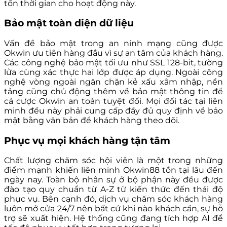
tốn thời gian cho hoạt động này.
Bảo mật toàn diện dữ liệu
Vấn đề bảo mật trong an ninh mạng cũng được
Okwin ưu tiên hàng đầu vì sự an tâm của khách hàng.
Các công nghệ bảo mật tối ưu như SSL 128-bit, tường
lửa cùng xác thực hai lớp được áp dụng. Ngoài công
nghệ vòng ngoài ngăn chặn kẻ xấu xâm nhập, nền
tảng cũng chủ động thêm về bảo mật thông tin để
cá cược Okwin an toàn tuyệt đối. Mọi đối tác tại liên
minh đều này phải cung cấp đầy đủ quy định về bảo
mật bằng văn bản để khách hàng theo dõi.
Phục vụ mọi khách hàng tận tâm
Chất lượng chăm sóc hội viên là một trong những
điểm mạnh khiến liên minh Okwin88 tồn tại lâu đến
ngày nay. Toàn bộ nhân sự ở bộ phận này đều được
đào tạo quy chuẩn từ A-Z từ kiến thức đến thái độ
phục vụ. Bên cạnh đó, dịch vụ chăm sóc khách hàng
luôn mở cửa 24/7 nên bất cứ khi nào khách cần, sự hỗ
trợ sẽ xuất hiện. Hệ thống cũng đang tích hợp AI để