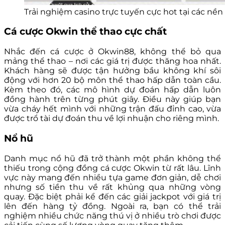
Trải nghiệm casino trực tuyến cực hot tại các nề
Cá cược Okwin thể thao cực chất
Nhắc đến cá cược ở Okwin88, không thể bỏ qua
mảng thể thao – nơi các giá trị được thăng hoa nhất.
Khách hàng sẽ được tận hưởng bầu không khí sôi
động với hơn 20 bộ môn thể thao hấp dẫn toàn cầu.
Kèm theo đó, các mô hình dự đoán hấp dẫn luôn
đồng hành trên từng phút giây. Điều này giúp bạn
vừa cháy hết mình với những trận đấu đỉnh cao, vừa
được trổ tài dự đoán thu về lợi nhuận cho riêng mình.
Nổ hũ
Danh mục nổ hũ đã trở thành một phần không thể
thiếu trong cộng đồng cá cược Okwin từ rất lâu. Lĩnh
vực này mang đến nhiều tựa game đơn giản, dễ chơi
nhưng số tiền thu về rất khủng qua những vòng
quay. Đặc biệt phải kể đến các giải jackpot với giá trị
lên đến hàng tỷ đồng. Ngoài ra, bạn có thể trải
nghiệm nhiều chức năng thú vị ở nhiều trò chơi được