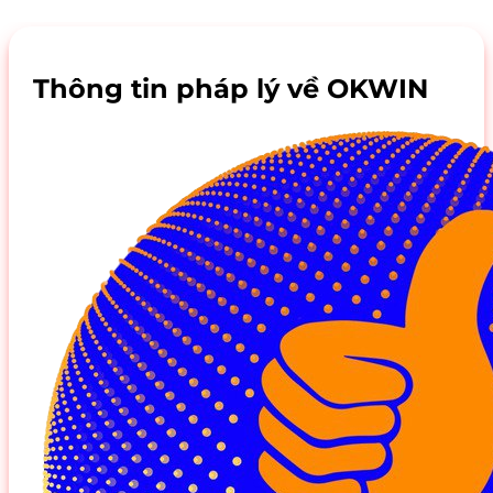
Thông tin pháp lý về OKWIN