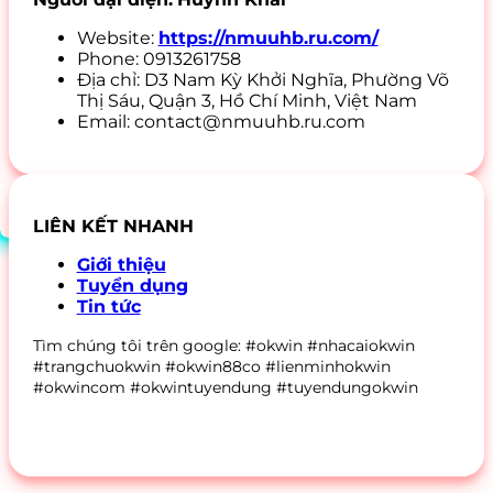
Website:
https://nmuuhb.ru.com/
Phone: 0913261758
Địa chỉ:
D3 Nam Kỳ Khởi Nghĩa, Phường Võ
Thị Sáu, Quận 3, Hồ Chí Minh, Việt Nam
Email:
contact@nmuuhb.ru.com
LIÊN KẾT NHANH
Giới thiệu
Tuyển dụng
Tin tức
Tìm chúng tôi trên google: #okwin #nhacaiokwin
#trangchuokwin #okwin88co #lienminhokwin
#okwincom #okwintuyendung #tuyendungokwin