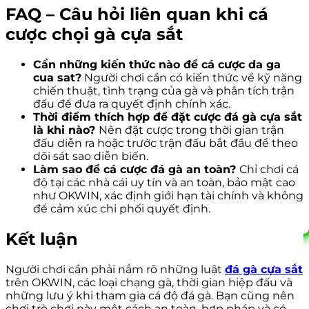
FAQ – Câu hỏi liên quan khi cá
cược chọi gà cựa sắt
Cần những kiến thức nào để cá cược da ga
cua sat?
Người chơi cần có kiến thức về kỹ năng
chiến thuật, tình trạng của gà và phân tích trận
đấu để đưa ra quyết định chính xác.
Thời điểm thích hợp để đặt cược đá gà cựa sắt
là khi nào?
Nên đặt cược trong thời gian trận
đấu diễn ra hoặc trước trận đấu bắt đầu để theo
dõi sát sao diễn biến.
Làm sao để cá cược đá gà an toàn?
Chỉ chơi cá
độ tại các nhà cái uy tín và an toàn, bảo mật cao
như OKWIN, xác định giới hạn tài chính và không
để cảm xúc chi phối quyết định.
Kết luận
Người chơi cần phải nắm rõ những luật
đá gà cựa sắt
trên OKWIN, các loại chạng gà, thời gian hiệp đấu và
những lưu ý khi tham gia cá độ đá gà. Bạn cũng nên
chơi trò chơi này một cách an toàn, hợp pháp và có