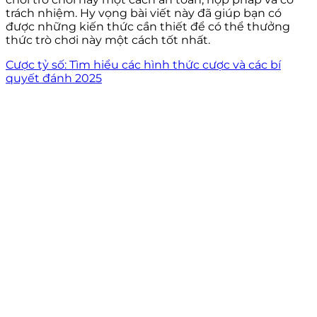
trách nhiệm. Hy vọng bài viết này đã giúp bạn có
được những kiến thức cần thiết để có thể thưởng
thức trò chơi này một cách tốt nhất.
Cược tỷ số: Tìm hiểu các hình thức cược và các bí
quyết đánh 2025