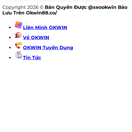
Copyright 2026 ©
Bản Quyền Được @seookwin Bảo
Lưu Trên Okwin88.co/
Liên Minh OKWIN
Về OKWIN
OKWIN Tuyển Dụng
Tin Tức