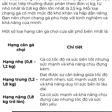
sắt trực tiếp thường được phân theo đơn vị kg, từ
nhỏ nhất là 0,8 kg đến lớn nhất là 2,5 kg. Mỗi loại
chạng gà có một mức độ khó khăn và hấp dẫn riêng.
Bạn nên chọn chạng gà phù hợp với kinh nghiệm và
khả năng của mình.
Một số loại hạng cân gà chọi cựa sắt phổ biến nhất là:
Hạng cân gà
Chi tiết
chọi
Gà có tốc độ và sức bền tốt nhưng
Hạng nhẹ (0,8 –
sức mạnh và khả năng chịu đựng
1,2 kg)
kém.
Đạt được sự cân bằng giữa tốc độ
Hạng trung (1,2 –
nhanh nhẹn, sức mạnh vượt trội
1,8 kg)
và khả năng duy trì sức bền bỉ lâu
dài.
Gà có sức mạnh và khả năng chịu
Hạng nặng (1,8
đựng cao nhưng tốc độ và sức
kg trở lên)
bền yếu.