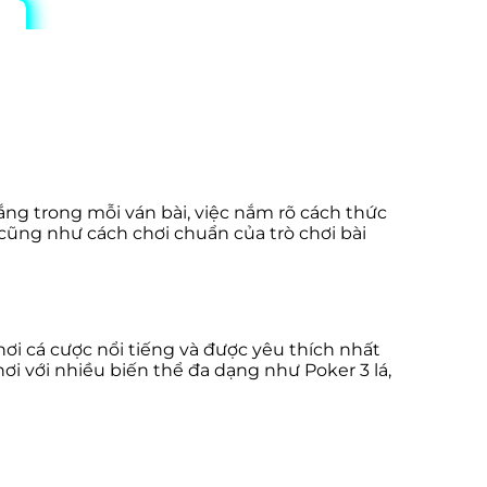
ắng trong mỗi ván bài, việc nắm rõ cách thức
cũng như cách chơi chuẩn của trò chơi bài
hơi cá cược nổi tiếng và được yêu thích nhất
nơi với nhiều biến thể đa dạng như Poker 3 lá,