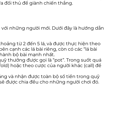
ừa đối thủ để giành chiến thắng.
ối với những người mới. Dưới đây là hướng dẫn
khoảng từ 2 đến 5 lá, và được thực hiện theo
cạnh các lá bài riêng, còn có các “lá bài
thành bộ bài mạnh nhất.
 quỹ thưởng được gọi là “pot”. Trong suốt quá
old) hoặc theo cược của người khác (call) để
hắng và nhận được toàn bộ số tiền trong quỹ
t sẽ được chia đều cho những người chơi đó.