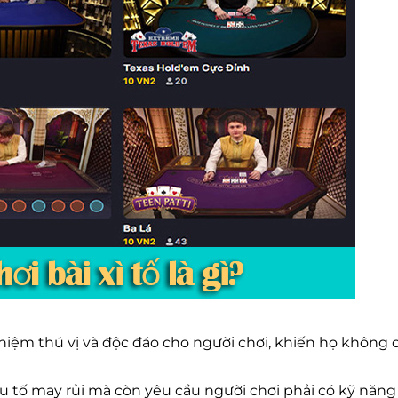
hiệm thú vị và độc đáo cho người chơi, khiến họ không 
ếu tố may rủi mà còn yêu cầu người chơi phải có kỹ năng