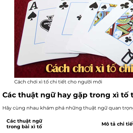
Cách chơi xì tố chi tiết cho người mới
Các thuật ngữ hay gặp trong xì tố 
Hãy cùng nhau khám phá những thuật ngữ quan trọng tr
Các thuật ngữ
Mô tả chi tiế
trong bài xì tố