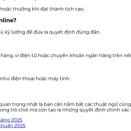
 hoặc thưởng khi đạt thành tích cao.
nline?
hủ kỹ lưỡng để đưa ra quyết định đúng đắn.
àng, ví điện tử hoặc chuyển khoản ngân hàng trên nền
 như điện thoại hoặc máy tính.
uan trọng nhất là bạn cần nắm bắt các thuật ngữ cũng n
ong trò chơi mà còn tạo ra những quyết định chính xác 
thắng 2025
 chuẩn 2025