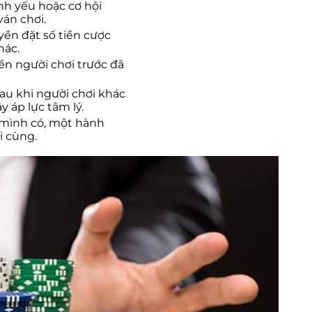
nh yếu hoặc cơ hội
ván chơi.
yền đặt số tiền cược
hác.
ền người chơi trước đã
au khi người chơi khác
y áp lực tâm lý.
 mình có, một hành
i cùng.