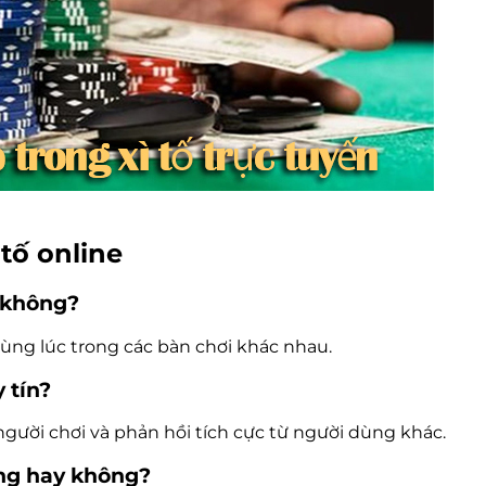
 tố online
c không?
cùng lúc trong các bàn chơi khác nhau.
 tín?
gười chơi và phản hồi tích cực từ người dùng khác.
ởng hay không?