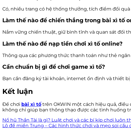
Có, nhiều trang có hệ thống thưởng, tích điểm đổi quà
Làm thế nào để chiến thắng trong bài xì tố o
Nắm vững chiến thuật, giữ bình tĩnh và quan sát đối t
Làm thế nào để nạp tiền chơi xì tố online?
Thông qua các phương thức thanh toán như thẻ ngân h
Cần chuẩn bị gì để chơi game xì tố?
Bạn cần đăng ký tài khoản, internet ổn định và thiết bị
Kết luận
Để chơi
bài xì tố
trên OKWIN một cách hiệu quả, điều q
không chỉ giúp bạn thông thạo được các tình huống tr
Nổ hũ Thần Tài là gì? Luật chơi và các bí kíp chơi luôn 
Lô đề miền Trung – Các hình thức chơi và mẹo soi cầu