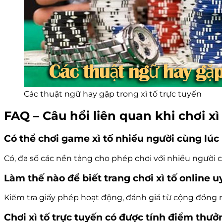
Các thuật ngữ hay gặp trong xì tố trực tuyến
FAQ – Câu hổi liên quan khi chơi xì
Có thể chơi game xì tố nhiều người cùng lú
Có, đa số các nền tảng cho phép chơi với nhiều người 
Làm thế nào để biết trang chơi xì tố online uy
Kiểm tra giấy phép hoạt động, đánh giá từ cộng đồng n
Chơi xì tố trực tuyến có được tính điểm thư