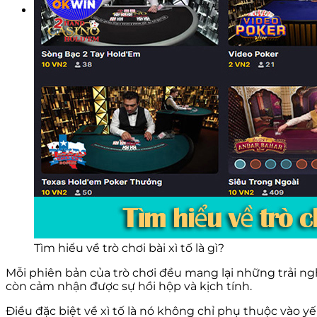
Tìm hiểu về trò chơi bài xì tố là gì?
Mỗi phiên bản của trò chơi đều mang lại những trải ng
còn cảm nhận được sự hồi hộp và kịch tính.
Điều đặc biệt về xì tố là nó không chỉ phụ thuộc vào y