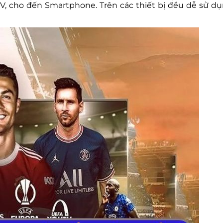
d, TV, cho đến Smartphone. Trên các thiết bị đều dễ sử 