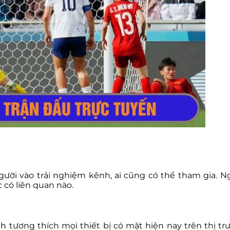
ời vào trải nghiệm kênh, ai cũng có thể tham gia. Ng
 có liên quan nào.
h tương thích mọi thiết bị có mặt hiện nay trên thị t