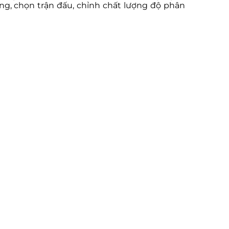
dụng, chọn trận đấu, chỉnh chất lượng độ phân