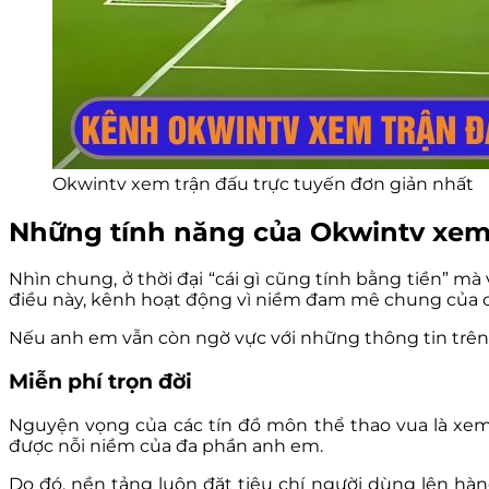
Okwintv xem trận đấu trực tuyến đơn giản nhất
Những tính năng của Okwintv xem 
Nhìn chung, ở thời đại “cái gì cũng tính bằng tiền” m
điều này, kênh hoạt động vì niềm đam mê chung của 
Nếu anh em vẫn còn ngờ vực với những thông tin trên,
Miễn phí trọn đời
Nguyện vọng của các tín đồ môn thể thao vua là xem
được nỗi niềm của đa phần anh em.
Do đó, nền tảng luôn đặt tiêu chí người dùng lên hàng