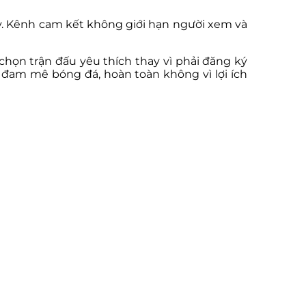
y. Kênh cam kết không giới hạn người xem và
họn trận đấu yêu thích thay vì phải đăng ký
đam mê bóng đá, hoàn toàn không vì lợi ích