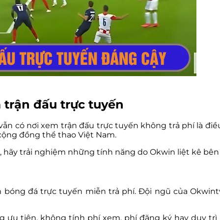
trận đấu trực tuyến
à vẫn có nơi xem trận đấu trực tuyến không trả phí là 
cộng đồng thể thao Việt Nam.
 hãy trải nghiệm những tính năng do Okwin liệt kê bên 
 bóng đá trực tuyến miễn trả phí. Đội ngũ của Okwint
 ưu tiên, không tính phí xem, phí đăng ký hay duy trì 