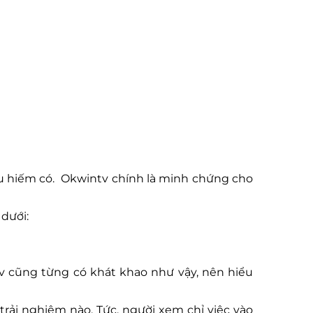
điều hiếm có. Okwintv chính là minh chứng cho
dưới:
v cũng từng có khát khao như vậy, nên hiểu
trải nghiệm nào. Tức, người xem chỉ việc vào