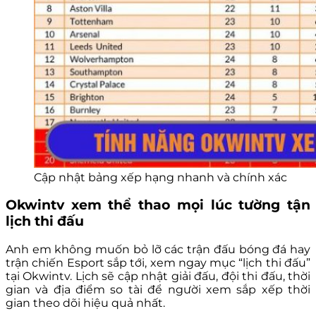
Cập nhật bảng xếp hạng nhanh và chính xác
Okwintv xem thể thao mọi lúc tường tận
lịch thi đấu
Anh em không muốn bỏ lỡ các trận đấu bóng đá hay
trận chiến Esport sắp tới, xem ngay mục “lịch thi đấu”
tại Okwintv. Lịch sẽ cập nhật giải đấu, đội thi đấu, thời
gian và địa điểm so tài để người xem sắp xếp thời
gian theo dõi hiệu quả nhất.