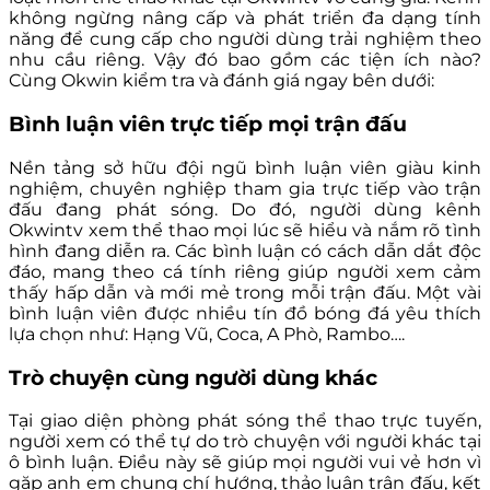
không ngừng nâng cấp và phát triển đa dạng tính
năng để cung cấp cho người dùng trải nghiệm theo
nhu cầu riêng. Vậy đó bao gồm các tiện ích nào?
Cùng Okwin kiểm tra và đánh giá ngay bên dưới:
Bình luận viên trực tiếp mọi trận đấu
Nền tảng sở hữu đội ngũ bình luận viên giàu kinh
nghiệm, chuyên nghiệp tham gia trực tiếp vào trận
đấu đang phát sóng. Do đó, người dùng kênh
Okwintv xem thể thao mọi lúc sẽ hiểu và nắm rõ tình
hình đang diễn ra. Các bình luận có cách dẫn dắt độc
đáo, mang theo cá tính riêng giúp người xem cảm
thấy hấp dẫn và mới mẻ trong mỗi trận đấu. Một vài
bình luận viên được nhiều tín đồ bóng đá yêu thích
lựa chọn như: Hạng Vũ, Coca, A Phò, Rambo….
Trò chuyện cùng người dùng khác
Tại giao diện phòng phát sóng thể thao trực tuyến,
người xem có thể tự do trò chuyện với người khác tại
ô bình luận. Điều này sẽ giúp mọi người vui vẻ hơn vì
gặp anh em chung chí hướng, thảo luận trận đấu, kết