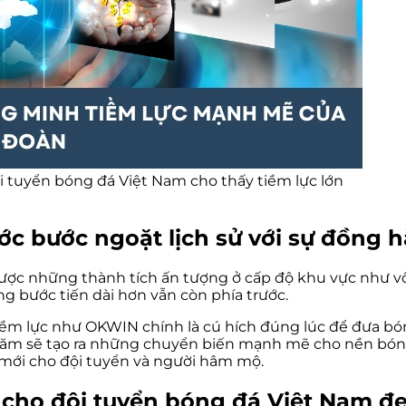
i tuyển bóng đá Việt Nam cho thấy tiềm lực lớn
c bước ngoặt lịch sử với sự đồng 
ợc những thành tích ấn tượng ở cấp độ khu vực như vô 
ng bước tiến dài hơn vẫn còn phía trước.
tiềm lực như OKWIN chính là cú hích đúng lúc để đưa b
năm sẽ tạo ra những chuyển biến mạnh mẽ cho nền bóng 
mới cho đội tuyển và người hâm mộ.
cho đội tuyển bóng đá Việt Nam đem