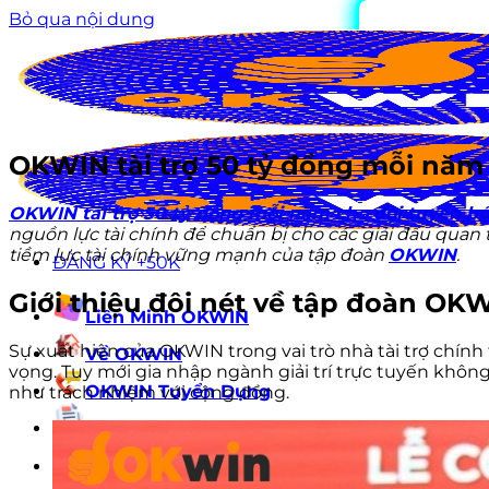
Bỏ qua nội dung
OKWIN tài trợ 50 tỷ đồng mỗi năm
OKWIN tài trợ 50 tỷ đồng mỗi năm cho đội tuyển b
nguồn lực tài chính để chuẩn bị cho các giải đấu qua
tiềm lực tài chính vững mạnh của tập đoàn
OKWIN
.
ĐĂNG KÝ +50K
Giới thiệu đôi nét về tập đoàn OKW
Liên Minh OKWIN
Sự xuất hiện của OKWIN trong vai trò nhà tài trợ chí
Về OKWIN
vọng. Tuy mới gia nhập ngành giải trí trực tuyến khôn
OKWIN Tuyển Dụng
như trách nhiệm với cộng đồng.
Tin Tức
ĐĂNG KÝ +50K