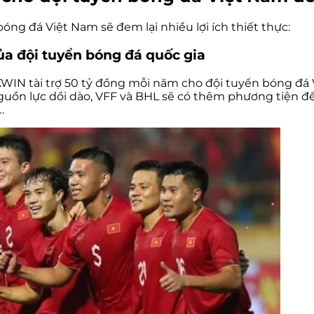
ng đá Việt Nam sẽ đem lại nhiều lợi ích thiết thực:
ủa đội tuyển bóng đá quốc gia
N tài trợ 50 tỷ đồng mỗi năm cho đội tuyển bóng đá Vi
nguồn lực dồi dào, VFF và BHL sẽ có thêm phương tiện để 
…