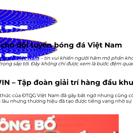
 cho đội tuyển bóng đá Việt Nam
óng đá Việt Nam
– tin vui khiến người hâm mộ phấn khởi
n trọng sắp tới. Đây không chỉ được xem là bước đệm qu
IN – Tập đoàn giải trí hàng đầu kh
nh thức của ĐTQG Việt Nam đã gây bất ngờ nhưng cũng có
g lâu nhưng thương hiệu đã tạo được tiếng vang nhờ sự 