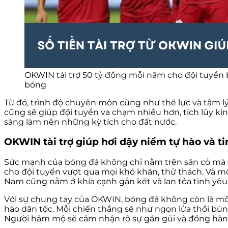
OKWIN tài trợ 50 tỷ đồng mỗi năm cho đội tuyển 
bóng
Từ đó, trình độ chuyên môn cũng như thể lực và tâm lý t
cũng sẽ giúp đội tuyển va chạm nhiều hơn, tích lũy ki
sàng làm nên những kỳ tích cho đất nước.
OKWIN tài trợ giúp hơi dậy niềm tự hào và 
Sức mạnh của bóng đá không chỉ nằm trên sân cỏ mà cò
cho đội tuyển vượt qua mọi khó khăn, thử thách. Và m
Nam cũng nằm ở khía cạnh gắn kết và lan tỏa tình yêu
Với sự chung tay của OKWIN, bóng đá không còn là mô
hào dân tộc. Mỗi chiến thắng sẽ như ngọn lửa thổi bùn
Người hâm mộ sẽ cảm nhận rõ sự gần gũi và đồng hành t