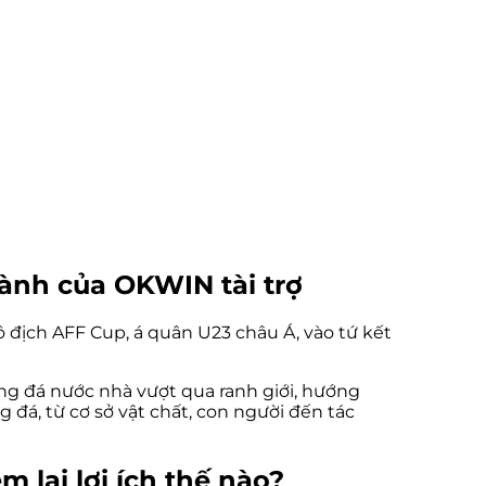
hành của OKWIN tài trợ
địch AFF Cup, á quân U23 châu Á, vào tứ kết
óng đá nước nhà vượt qua ranh giới, hướng
đá, từ cơ sở vật chất, con người đến tác
 lại lợi ích thế nào?