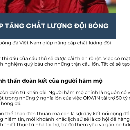
bóng đá Việt Nam giúp nâng cấp chất lượng đội
hi đấu của cầu thủ sẽ được cải thiện rõ rệt. Việc có mặt 
nh nghiệm quý báu cho những trận cầu lớn. Tất cả sẽ tạo
tinh thần đoàn kết của người hâm mộ
n đến từ khán đài. Người hâm mộ chính là nguồn cổ vũ 
ột trong những ý nghĩa lớn của việc OKWIN tài trợ 50 t
 bóng đá.
n thể thao đơn thuần mà còn là sợi dây kết nối cộng đ
g niềm tin, mỗi khoảnh khắc lịch sử sẽ là cơ hội để hàn
hiết thực từ nhà tài trợ, từ đó thêm yêu và gắn bó hơn