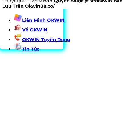
Copyright 2026 ©
Bản Quyền Được @seookwin Bảo
Lưu Trên Okwin88.co/
Liên Minh OKWIN
Về OKWIN
OKWIN Tuyển Dụng
Tin Tức