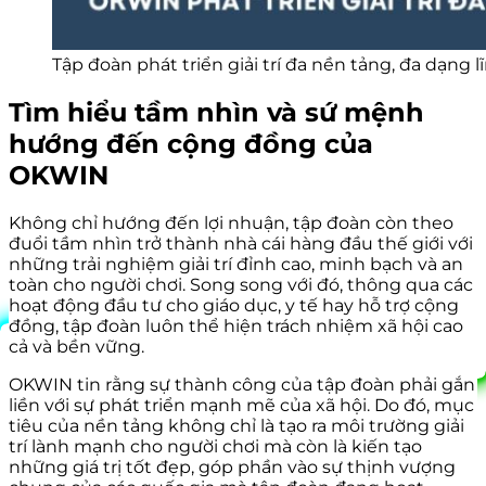
Tập đoàn phát triển giải trí đa nền tảng, đa dạng l
Tìm hiểu tầm nhìn và sứ mệnh
hướng đến cộng đồng của
OKWIN
Không chỉ hướng đến lợi nhuận, tập đoàn còn theo
đuổi tầm nhìn trở thành nhà cái hàng đầu thế giới với
những trải nghiệm giải trí đỉnh cao, minh bạch và an
toàn cho người chơi. Song song với đó, thông qua các
hoạt động đầu tư cho giáo dục, y tế hay hỗ trợ cộng
đồng, tập đoàn luôn thể hiện trách nhiệm xã hội cao
cả và bền vững.
OKWIN tin rằng sự thành công của tập đoàn phải gắn
liền với sự phát triển mạnh mẽ của xã hội. Do đó, mục
tiêu của nền tảng không chỉ là tạo ra môi trường giải
trí lành mạnh cho người chơi mà còn là kiến tạo
những giá trị tốt đẹp, góp phần vào sự thịnh vượng