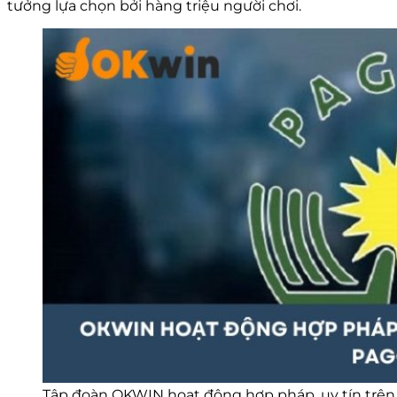
tưởng lựa chọn bởi hàng triệu người chơi.
Tập đoàn OKWIN hoạt động hợp pháp, uy tín trên 