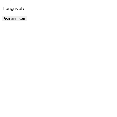
Trang web