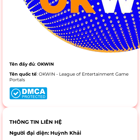
Tên đầy đủ
:
OKWIN
Tên quốc tế
: OKWIN - League of Entertainment Game
Portals
THÔNG TIN LIÊN HỆ
Người đại diện:
Huỳnh Khải