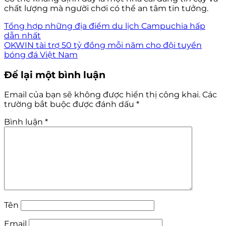
chất lượng mà người chơi có thể an tâm tin tưởng.
Tổng hợp những địa điểm du lịch Campuchia hấp
dẫn nhất
OKWIN tài trợ 50 tỷ đồng mỗi năm cho đội tuyển
bóng đá Việt Nam
Để lại một bình luận
Email của bạn sẽ không được hiển thị công khai.
Các
trường bắt buộc được đánh dấu
*
Bình luận
*
Tên
Email