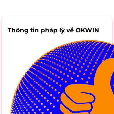
Thông tin pháp lý về OKWIN