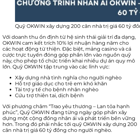
Quỹ OKWIN xây dựng 200 căn nhà trị giá 60 tỷ đồ
Với doanh thu ổn định từ hệ sinh thái giải trí đa dạng,
OKWIN cam kết trích 10% lợi nhuận hàng năm cho
các hoạt động từ thiện. Đặc biệt, mảng casino và cá
cược trực tuyến đóng góp phần lớn vào nguồn quỹ
này, cho phép tổ chức triển khai nhiều dự án quy mô
lớn. Quỹ OKWIN tập trung vào các lĩnh vực:
Xây dựng nhà tình nghĩa cho người nghèo
Hỗ trợ giáo dục cho trẻ em khó khăn
Tài trợ y tế cho bệnh nhân nghèo
Cứu trợ thiên tai, dịch bệnh
Với phương châm “Trao yêu thương – Lan tỏa hạnh
phúc”, Quỹ OKWIN đang từng ngày góp phần xây
dựng một cộng đồng nhân ái và phát triển bền vững
hơn. Trong đó phải nhắc tới quỹ OKWIN xây dựng 200
căn nhà trị giá 60 tỷ đồng cho người nghèo.