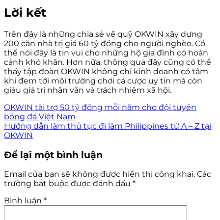
Lời kết
Trên đây là những chia sẻ về quỹ OKWIN xây dựng
200 căn nhà trị giá 60 tỷ đồng cho người nghèo. Có
thể nói đây là tin vui cho những hộ gia đình có hoàn
cảnh khó khăn. Hơn nữa, thông qua đây cũng có thể
thấy tập đoàn OKWIN không chỉ kinh doanh có tâm
khi đem tới môi trường chơi cá cược uy tín mà còn
giàu giá trị nhân văn và trách nhiệm xã hội.
OKWIN tài trợ 50 tỷ đồng mỗi năm cho đội tuyển
bóng đá Việt Nam
Hướng dẫn làm thủ tục đi làm Philippines từ A – Z tại
OKWIN
Để lại một bình luận
Email của bạn sẽ không được hiển thị công khai.
Các
trường bắt buộc được đánh dấu
*
Bình luận
*