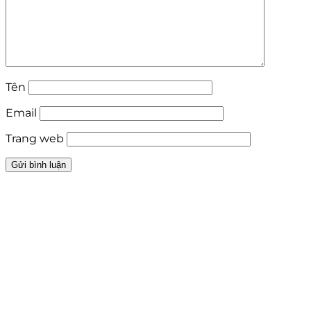
Tên
Email
Trang web