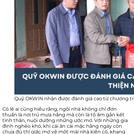
Quỹ OKWIN nhận được đánh giá cao từ chương trì
Có lẽ ai cũng hiểu rằng, ngôi nhà không chỉ đơn
thuần là nơi trú mưa nắng mà còn là tổ ấm gắn kết
tình thân, nuôi dưỡng những ước mơ. Với những gia
đình nghèo khó, khi cái ăn cái mặc hằng ngày còn
chưa đủ thì giấc mơ về một mái nhà kiên cố, khang