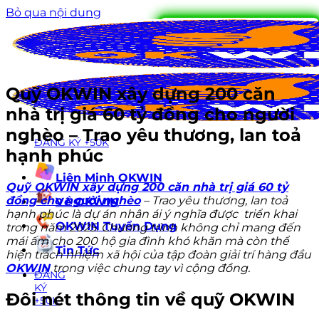
Bỏ qua nội dung
Quỹ OKWIN xây dựng 200 căn
nhà trị giá 60 tỷ đồng cho người
nghèo – Trao yêu thương, lan toả
ĐĂNG KÝ +50K
hạnh phúc
Liên Minh OKWIN
Quỹ OKWIN xây dựng 200 căn nhà trị giá 60 tỷ
đồng cho người nghèo
– Trao yêu thương, lan toả
Về OKWIN
hạnh phúc là dự án nhân ái ý nghĩa được triển khai
OKWIN Tuyển Dụng
trong năm 2025. Chương trình không chỉ mang đến
mái ấm cho 200 hộ gia đình khó khăn mà còn thể
Tin Tức
hiện trách nhiệm xã hội của tập đoàn giải trí hàng đầu
OKWIN
trong việc chung tay vì cộng đồng.
ĐĂNG
KÝ
Đôi nét thông tin về quỹ OKWIN
+50K