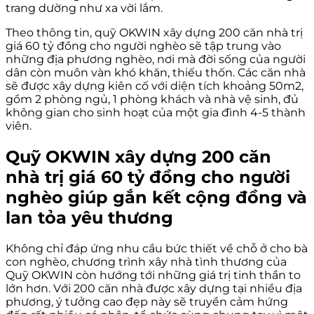
trang dường như xa vời lắm.
Theo thông tin, quỹ OKWIN xây dựng 200 căn nhà trị
giá 60 tỷ đồng cho người nghèo sẽ tập trung vào
những địa phương nghèo, nơi mà đời sống của người
dân còn muôn vàn khó khăn, thiếu thốn. Các căn nhà
sẽ được xây dựng kiên cố với diện tích khoảng 50m2,
gồm 2 phòng ngủ, 1 phòng khách và nhà vệ sinh, đủ
không gian cho sinh hoạt của một gia đình 4-5 thành
viên.
Quỹ OKWIN xây dựng 200 căn
nhà trị giá 60 tỷ đồng cho người
nghèo giúp gắn kết cộng đồng và
lan tỏa yêu thương
Không chỉ đáp ứng nhu cầu bức thiết về chỗ ở cho bà
con nghèo, chương trình xây nhà tình thương của
Quỹ OKWIN còn hướng tới những giá trị tinh thần to
lớn hơn. Với 200 căn nhà được xây dựng tại nhiều địa
phương, ý tưởng cao đẹp này sẽ truyền cảm hứng