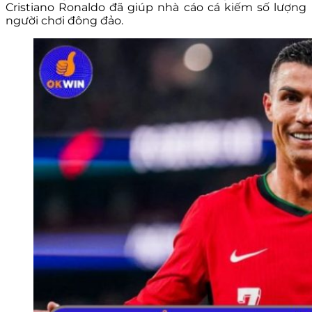
Cristiano Ronaldo đã giúp nhà cáo cá kiếm số lượng
người chơi đông đảo.