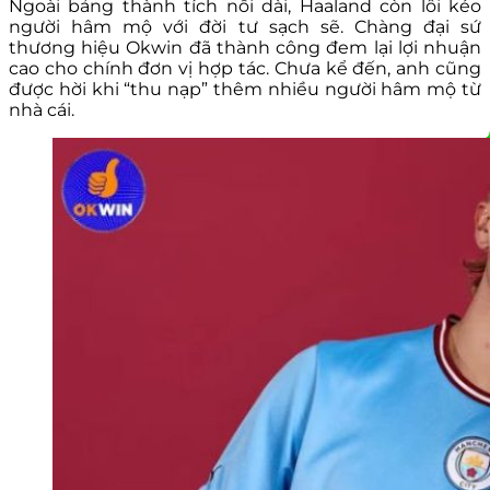
Ngoài bảng thành tích nối dài, Haaland còn lôi kéo
người hâm mộ với đời tư sạch sẽ. Chàng đại sứ
thương hiệu Okwin đã thành công đem lại lợi nhuận
cao cho chính đơn vị hợp tác. Chưa kể đến, anh cũng
được hời khi “thu nạp” thêm nhiều người hâm mộ từ
nhà cái.