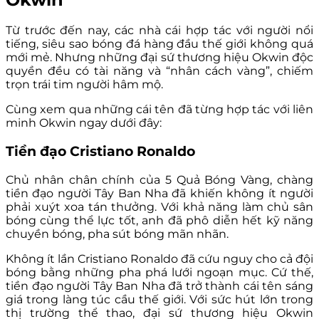
Từ trước đến nay, các nhà cái hợp tác với người nổi
tiếng, siêu sao bóng đá hàng đầu thế giới không quá
mới mẻ. Nhưng những đại sứ thương hiệu Okwin độc
quyền đều có tài năng và “nhân cách vàng”, chiếm
trọn trái tim người hâm mộ.
Cùng xem qua những cái tên đã từng hợp tác với liên
minh Okwin ngay dưới đây:
Tiền đạo Cristiano Ronaldo
Chủ nhân chân chính của 5 Quả Bóng Vàng, chàng
tiền đạo người Tây Ban Nha đã khiến không ít người
phải xuýt xoa tán thưởng. Với khả năng làm chủ sân
bóng cùng thể lực tốt, anh đã phô diễn hết kỹ năng
chuyền bóng, pha sút bóng mãn nhãn.
Không ít lần Cristiano Ronaldo đã cứu nguy cho cả đội
bóng bằng những pha phá lưới ngoạn mục. Cứ thế,
tiền đạo người Tây Ban Nha đã trở thành cái tên sáng
giá trong làng túc cầu thế giới. Với sức hút lớn trong
thị trường thể thao, đại sứ thương hiệu Okwin