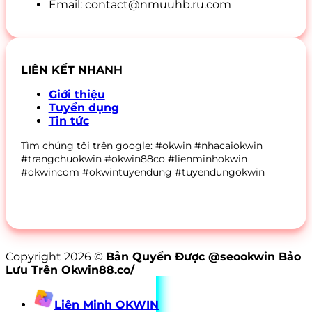
Email:
contact@nmuuhb.ru.com
LIÊN KẾT NHANH
Giới thiệu
Tuyển dụng
Tin tức
Tìm chúng tôi trên google: #okwin #nhacaiokwin
#trangchuokwin #okwin88co #lienminhokwin
#okwincom #okwintuyendung #tuyendungokwin
Copyright 2026 ©
Bản Quyền Được @seookwin Bảo
Lưu Trên Okwin88.co/
Liên Minh OKWIN