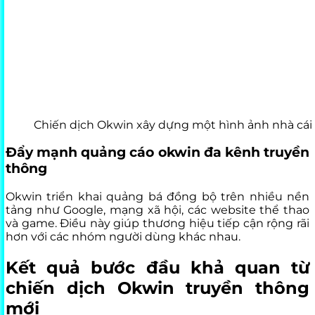
Chiến dịch Okwin xây dựng một hình ảnh nhà cái u
Đẩy mạnh quảng cáo okwin đa kênh truyền
thông
Okwin triển khai quảng bá đồng bộ trên nhiều nền
tảng như Google, mạng xã hội, các website thể thao
và game. Điều này giúp thương hiệu tiếp cận rộng rãi
hơn với các nhóm người dùng khác nhau.
Kết quả bước đầu khả quan từ
chiến dịch Okwin truyền thông
mới