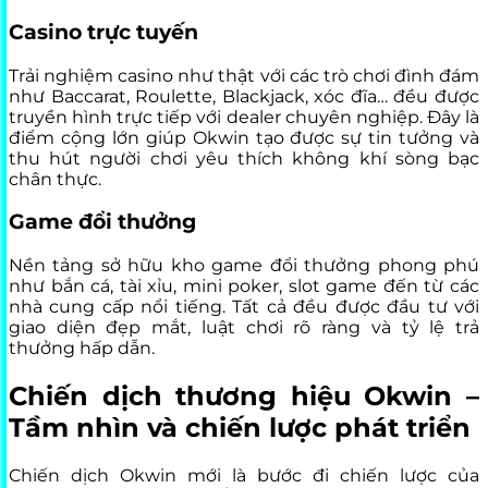
Casino trực tuyến
Trải nghiệm casino như thật với các trò chơi đình đám
như Baccarat, Roulette, Blackjack, xóc đĩa… đều được
truyền hình trực tiếp với dealer chuyên nghiệp. Đây là
điểm cộng lớn giúp Okwin tạo được sự tin tưởng và
thu hút người chơi yêu thích không khí sòng bạc
chân thực.
Game đổi thưởng
Nền tảng sở hữu kho game đổi thưởng phong phú
như bắn cá, tài xỉu, mini poker, slot game đến từ các
nhà cung cấp nổi tiếng. Tất cả đều được đầu tư với
giao diện đẹp mắt, luật chơi rõ ràng và tỷ lệ trả
thưởng hấp dẫn.
Chiến dịch thương hiệu Okwin –
Tầm nhìn và chiến lược phát triển
Chiến dịch Okwin mới là bước đi chiến lược của