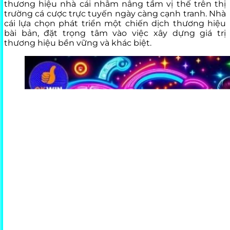
thương hiệu nhà cái nhằm nâng tầm vị thế trên thị
trường cá cược trực tuyến ngày càng cạnh tranh. Nhà
cái lựa chọn phát triển một chiến dịch thương hiệu
bài bản, đặt trọng tâm vào việc xây dựng giá trị
thương hiệu bền vững và khác biệt.