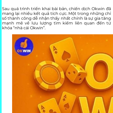
Sau quá trình triển khai bài bản, chiến dịch Okwin đã
mang lại nhiều kết quả tích cực. Một trong những chỉ
số thành công dễ nhận thấy nhất chính là sự gia tăng
mạnh mẽ về lưu lượng tìm kiếm liên quan đến từ
khóa “nhà cái Okwin”.