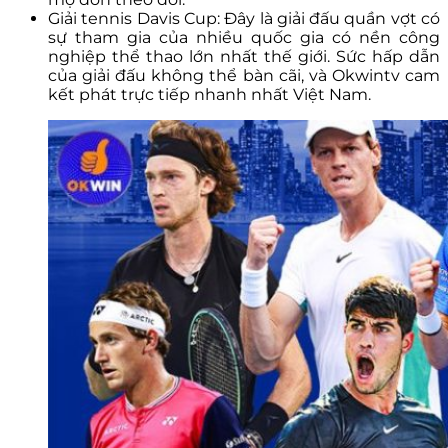
Giải tennis Davis Cup: Đây là giải đấu quần vợt có
sự tham gia của nhiều quốc gia có nền công
nghiệp thể thao lớn nhất thế giới. Sức hấp dẫn
của giải đấu không thể bàn cãi, và Okwintv cam
kết phát trực tiếp nhanh nhất Việt Nam.