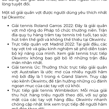
lòng tuyệt đối.
Một số giải quần vợt được người dùng yêu thích nhất
tại Okwintv:
Giải tennis Roland Garros 2022: Đây là giải quần
vợt mở rộng do Pháp tổ chức thường niên. Trận
địa quy tụ hàng trăm tay tennis trẻ tuổi, tạo sức
hút trên thế giới và không thể thiếu tại Okwintv.
Trực tiếp quần vợt Madrid 2022: Tại giải đấu, các
tay vợt trẻ và giàu kinh nghiệm sẽ phô diễn toàn
bộ kỹ năng của mình. Xem giải tennis trực tiếp
Okwintv không bao giờ bỏ lỡ những trận đấu
mãn nhãn nhất.
Giải tennis Úc: Thưởng thức trực tiếp giải quần
vợt Australian là ước mơ của nhiều người hâm
mộ bởi đây là 1 trong 4 Grand Slanm. Truy cập
vào kênh Okwintv, để tận hưởng những cú đánh
ngoạn mục của các tay vợt cừ khôi.
Trực tiếp giải tennis Wimbledon: Mỗi mùa giải
thu hút hàng triệu người theo dõi, với sự góp
mặt của các tay vợt hàng đầu. Okwintv nhanh
chóng cập nhật link xem trực tiếp để người hâm
mộ đón theo dõi.