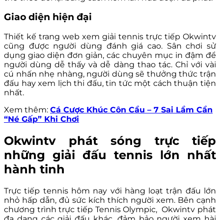
Giao diện hiện đại
Thiết kế trang web xem giải tennis trực tiếp Okwintv
cũng được người dùng đánh giá cao. Sân chơi sử
dụng giao diện đơn giản, các chuyên mục in đậm để
người dùng dễ thấy và dễ dàng thao tác. Chỉ với vài
cú nhấn nhẹ nhàng, người dùng sẽ thưởng thức trận
đấu hay xem lịch thi đấu, tin tức một cách thuận tiện
nhất.
Xem thêm:
Cá Cược Khúc Côn Cầu – 7 Sai Lầm Cần
“Né Gấp” Khi Chơi
Okwintv phát sóng trực tiếp
những giải đấu tennis lớn nhất
hành tinh
Trực tiếp tennis hôm nay với hàng loạt trận đấu lớn
nhỏ hấp dẫn, đủ sức kích thích người xem. Bên cạnh
chương trình trực tiếp Tennis Olympic, Okwintv phát
đa dạng các giải đấu khác, đảm bảo người xem hài