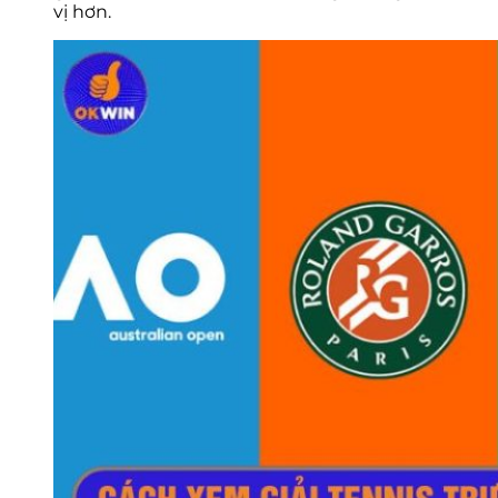
vị hơn.