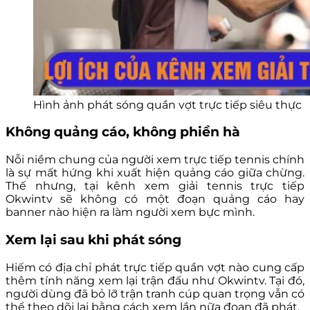
Hình ảnh phát sóng quần vợt trực tiếp siêu thực
Không quảng cáo, không phiền hà
Nỗi niềm chung của người xem trực tiếp tennis chính
là sự mất hứng khi xuất hiện quảng cáo giữa chừng.
Thế nhưng, tại kênh xem giải tennis trực tiếp
Okwintv sẽ không có một đoạn quảng cáo hay
banner nào hiện ra làm người xem bực mình.
Xem lại sau khi phát sóng
Hiếm có địa chỉ phát trực tiếp quần vợt nào cung cấp
thêm tính năng xem lại trận đấu như Okwintv. Tại đó,
người dùng đã bỏ lỡ trận tranh cúp quan trọng vẫn có
thể theo dõi lại bằng cách xem lần nữa đoạn đã phát.