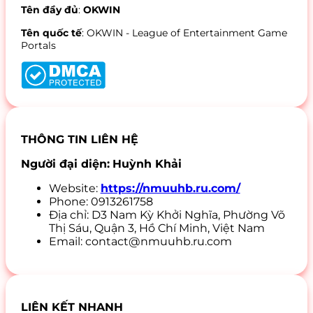
Tên đầy đủ
:
OKWIN
Tên quốc tế
: OKWIN - League of Entertainment Game
Portals
THÔNG TIN LIÊN HỆ
Người đại diện:
Huỳnh Khải
Website:
https://nmuuhb.ru.com/
Phone: 0913261758
Địa chỉ:
D3 Nam Kỳ Khởi Nghĩa, Phường Võ
Thị Sáu, Quận 3, Hồ Chí Minh, Việt Nam
Email:
contact@nmuuhb.ru.com
LIÊN KẾT NHANH