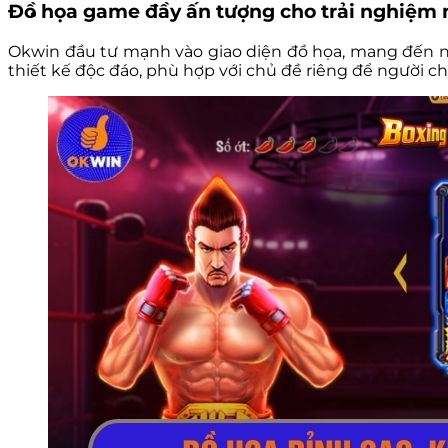
Đồ họa game đầy ấn tượng cho trải nghiệm
Okwin đầu tư mạnh vào giao diện đồ họa, mang đến n
thiết kế độc đáo, phù hợp với chủ đề riêng để người chơ