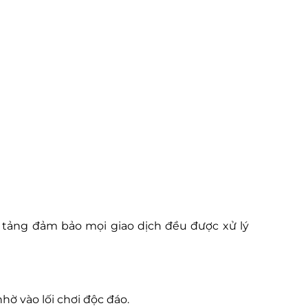
 tảng đảm bảo mọi giao dịch đều được xử lý
hờ vào lối chơi độc đáo.