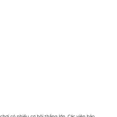
chơi có nhiều cơ hội thắng lớn. Các viên bảo