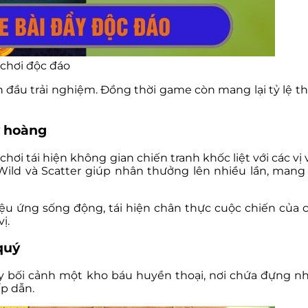
chơi độc đáo
ần đầu trải nghiệm. Đồng thời game còn mang lại tỷ lệ
y hoàng
ơi tái hiện không gian chiến tranh khốc liệt với các vị
 Wild và Scatter giúp nhân thưởng lên nhiều lần, ma
ệu ứng sống động, tái hiện chân thực cuộc chiến của c
ị.
quý
y bối cảnh một kho báu huyền thoại, nơi chứa đựng nh
p dẫn.