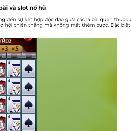
ài và slot nổ hũ
g đến sự kết hợp độc đáo giữa các lá bài quen thuộc v
ơ hội chiến thắng mà không mất thêm cược. Đặc biệt, j
.