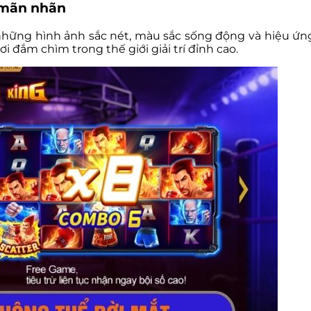
 mãn nhãn
hững hình ảnh sắc nét, màu sắc sống động và hiệu ứn
i đắm chìm trong thế giới giải trí đỉnh cao.