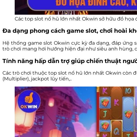
Các top slot nổ hũ lớn nhất Okwin sở hữu đồ họa đ
Đa dạng phong cách game slot, chơi hoài k
Hệ thống game slot Okwin cực kỳ đa dạng, đáp ứng sở
trò chơi mang hơi hướng hiện đại như siêu anh hùng, q
Tính năng hấp dẫn trợ giúp chiến thuật ngườ
Các trò chơi thuộc top slot nổ hũ lớn nhất Okwin còn 
(Multiplier), jackpot lũy tiến,..