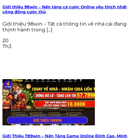
Giới thiệu 98win – Nền tảng cá cược Online yêu thích nhất
cộng đồng cược thủ
Giới thiệu 98win – Tất cả thông tin về nhà cái đang
thịnh hành trong [...]
20
Th3
Giới Thiệu 789win – Nền Tảng Game Online Đỉnh Cao, Minh