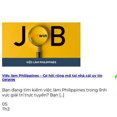
Việc làm Philippines – Cơ hội rộng mở tại nhà cái uy tín
OKWIN
Bạn đang tìm kiếm việc làm Philippines trong lĩnh
vực giải trí trực tuyến? Bạn [...]
05
Th2