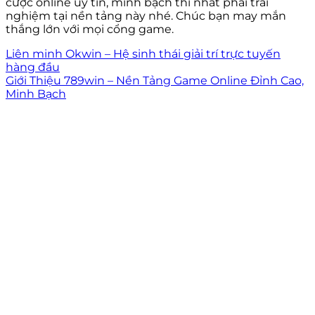
cược online uy tín, minh bạch thì nhất phải trải
nghiệm tại nền tảng này nhé. Chúc bạn may mắn
thắng lớn với mọi cổng game.
Liên minh Okwin – Hệ sinh thái giải trí trực tuyến
hàng đầu
Giới Thiệu 789win – Nền Tảng Game Online Đỉnh Cao,
Minh Bạch