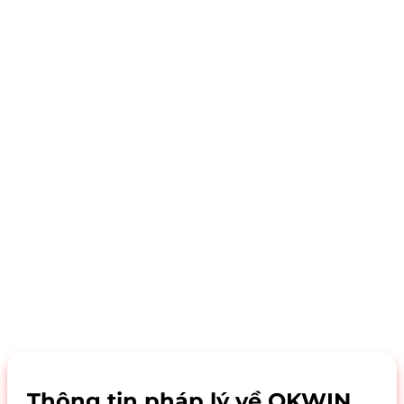
Thông tin pháp lý về OKWIN