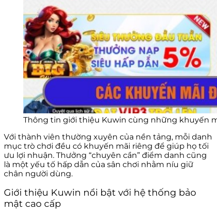
Thông tin giới thiệu Kuwin cùng những khuyến m
Với thành viên thường xuyên của nền tảng, mỗi danh
mục trò chơi đều có khuyến mãi riêng để giúp họ tối
ưu lợi nhuận. Thưởng “chuyên cần” điểm danh cũng
là một yếu tố hấp dẫn của sân chơi nhằm níu giữ
chân người dùng.
Giới thiệu Kuwin nổi bật với hệ thống bảo
mật cao cấp