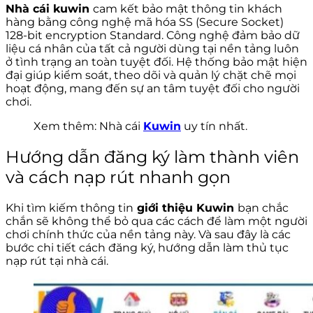
Nhà cái kuwin
cam kết bảo mật thông tin khách
hàng bằng công nghệ mã hóa SS (Secure Socket)
128-bit encryption Standard. Công nghệ đảm bảo dữ
liệu cá nhân của tất cả người dùng tại nền tảng luôn
ở tình trạng an toàn tuyệt đối. Hệ thống bảo mật hiện
đại giúp kiểm soát, theo dõi và quản lý chặt chẽ mọi
hoạt động, mang đến sự an tâm tuyệt đối cho người
chơi.
Xem thêm: Nhà cái
Kuwin
uy tín nhất.
Hướng dẫn đăng ký làm thành viên
và cách nạp rút nhanh gọn
Khi tìm kiếm thông tin
giới thiệu Kuwin
bạn chắc
chắn sẽ không thể bỏ qua các cách để làm một người
chơi chính thức của nền tảng này. Và sau đây là các
bước chi tiết cách đăng ký, hướng dẫn làm thủ tục
nạp rút tại nhà cái.