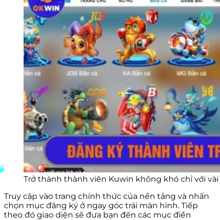
Trở thành thành viên Kuwin không khó chỉ với vài
Truy cập vào trang chính thức của nền tảng và nhấn
chọn mục đăng ký ở ngay góc trái màn hình. Tiếp
theo đó giao diện sẽ đưa bạn đến các mục điền