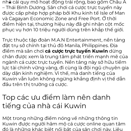
nhà cái quy mô hoạt động trải rộng, bao gồm Châu Á
– Thái Bình Dương. Sân chơi cá cược trực tuyến này
được cấp phép hợp pháp bởi Khu kinh tế Isle of Man
và Cagayan Economic Zone and Free Port. Ở thời
điểm hiện tại, thương hiệu này đã ghi nhận cột mốc
phục vụ hơn 10 triệu người dùng trên khắp thế giới.
Trực thuộc tập đoàn M.A.N Entertainment, nền tảng
đặt trụ sở chính tại thủ đô Manila, Philippines. Địa
điểm mà sân chơi
cá cược trực tuyến Kuwin
dừng
chân được xem là trung tâm phát triển mạnh mẽ của
ngành cá cược trực tuyến. Nền tảng này sở hữu tiềm
lực tài chính vững vàng, đi cùng là đội ngũ chuyên gia
dày dặn kinh nghiệm. Vì thế, mà danh tiếng của
Kuwin vẫn luôn không ngừng khẳng định vị thế dẫn
đầu trên thị trường cá cược.
Top các ưu điểm làm nên danh
tiếng của nhà cái Kuwin
Một trong những điểm nóng về những thông tin
Kuwin được người hâm mộ cá cược online quan tâm
đó là những khác biệt nổi bật của sân chơi này. Liệu