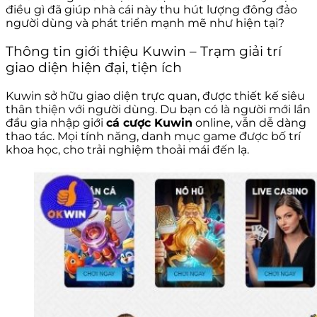
điều gì đã giúp nhà cái này thu hút lượng đông đảo
người dùng và phát triển mạnh mẽ như hiện tại?
Thông tin giới thiệu Kuwin – Trạm giải trí
giao diện hiện đại, tiện ích
Kuwin sở hữu giao diện trực quan, được thiết kế siêu
thân thiện với người dùng. Du bạn có là người mới lần
đầu gia nhập giới
cá cược Kuwin
online, vẫn dễ dàng
thao tác. Mọi tính năng, danh mục game được bố trí
khoa học, cho trải nghiệm thoải mái đến lạ.