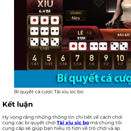
Bí quyết cá cược Tài xỉu sic bo
Kết luận
Hy vọng rằng những thông tin chi tiết về cách chơi
cùng các bí quyết chơi
Tài xỉu sic bo
mà chúng tôi
cung cấp sẽ giúp bạn hiểu rõ hơn về trò chơi và áp