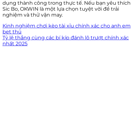
dụng thành công trong thực tế. Nếu bạn yêu thích
Sic Bo, OKWIN là một lựa chọn tuyệt vời để trải
nghiệm và thử vận may.
Kinh nghiệm chơi kèo tài xỉu chính xác cho anh em
bet thủ
Tỷ lệ thắng cùng các bí kíp đánh lô trượt chính xác
nhất 2025