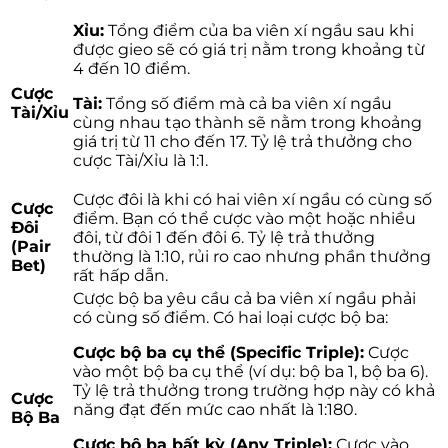
Xỉu:
Tổng điểm của ba viên xí ngầu sau khi
được gieo sẽ có giá trị nằm trong khoảng từ
4 đến 10 điểm.
Cược
Tài:
Tổng số điểm mà cả ba viên xí ngầu
Tài/Xỉu
cùng nhau tạo thành sẽ nằm trong khoảng
giá trị từ 11 cho đến 17. Tỷ lệ trả thưởng cho
cược Tài/Xỉu là 1:1.
Cược đôi là khi có hai viên xí ngầu có cùng số
Cược
điểm. Bạn có thể cược vào một hoặc nhiều
Đôi
đôi, từ đôi 1 đến đôi 6. Tỷ lệ trả thưởng
(Pair
thường là 1:10, rủi ro cao nhưng phần thưởng
Bet)
rất hấp dẫn.
Cược bộ ba yêu cầu cả ba viên xí ngầu phải
có cùng số điểm. Có hai loại cược bộ ba:
Cược bộ ba cụ thể (Specific Triple):
Cược
vào một bộ ba cụ thể (ví dụ: bộ ba 1, bộ ba 6).
Tỷ lệ trả thưởng trong trường hợp này có khả
Cược
năng đạt đến mức cao nhất là 1:180.
Bộ Ba
Cược bộ ba bất kỳ (Any Triple):
Cược vào