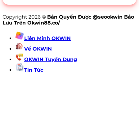
Copyright 2026 ©
Bản Quyền Được @seookwin Bảo
Lưu Trên Okwin88.co/
Liên Minh OKWIN
Về OKWIN
OKWIN Tuyển Dụng
Tin Tức