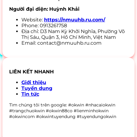
Người đại diện:
Huỳnh Khải
Website:
https://nmuuhb.ru.com/
Phone: 0913261758
Địa chỉ:
D3 Nam Kỳ Khởi Nghĩa, Phường Võ
Thị Sáu, Quận 3, Hồ Chí Minh, Việt Nam
Email:
contact@nmuuhb.ru.com
LIÊN KẾT NHANH
Giới thiệu
Tuyển dụng
Tin tức
Tìm chúng tôi trên google: #okwin #nhacaiokwin
#trangchuokwin #okwin88co #lienminhokwin
#okwincom #okwintuyendung #tuyendungokwin