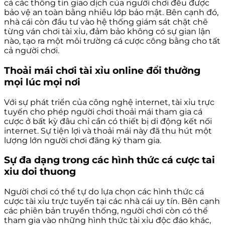
cả các thông tin giao dịch của người chơi đều được
bảo vệ an toàn bằng nhiều lớp bảo mật. Bên cạnh đó,
nhà cái còn đầu tư vào hệ thống giám sát chặt chẽ
từng ván chơi tài xỉu, đảm bảo không có sự gian lận
nào, tạo ra một môi trường cá cược công bằng cho tất
cả người chơi.
Thoải mái chơi tài xỉu online đổi thưởng
mọi lúc mọi nơi
Với sự phát triển của công nghệ internet, tài xỉu trực
tuyến cho phép người chơi thoải mái tham gia cá
cược ở bất kỳ đâu chỉ cần có thiết bị di động kết nối
internet. Sự tiện lợi và thoải mái này đã thu hút một
lượng lớn người chơi đăng ký tham gia.
Sự đa dạng trong các hình thức cá cược tai
xiu doi thuong
Người chơi có thể tự do lựa chọn các hình thức cá
cược tài xỉu trực tuyến tại các nhà cái uy tín. Bên cạnh
các phiên bản truyền thống, người chơi còn có thể
tham gia vào những hình thức tài xỉu độc đáo khác,