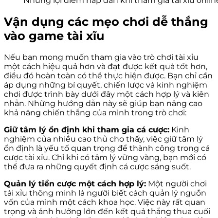
Những lợi điểm hấp dẫn khi tham gia tai xiu onli
Vận dụng các mẹo chơi dễ thắng
vào game tài xĩu
Nếu bạn mong muốn tham gia vào trò chơi tài xỉu
một cách hiệu quả hơn và đạt được kết quả tốt hơn,
điều đó hoàn toàn có thể thực hiện được. Bạn chỉ cần
áp dụng những bí quyết, chiến lược và kinh nghiệm
chơi được trình bày dưới đây một cách hợp lý và kiên
nhẫn. Những hướng dẫn này sẽ giúp bạn nâng cao
khả năng chiến thắng của mình trong trò chơi:
Giữ tâm lý ổn định khi tham gia cá cược:
Kinh
nghiệm của nhiều cao thủ cho thấy, việc giữ tâm lý
ổn định là yếu tố quan trọng để thành công trong cá
cược tài xỉu. Chỉ khi có tâm lý vững vàng, bạn mới có
thể đưa ra những quyết định cá cược sáng suốt.
Quản lý tiền cược một cách hợp lý:
Một người chơi
tài xỉu thông minh là người biết cách quản lý nguồn
vốn của mình một cách khoa học. Việc này rất quan
trọng và ảnh hưởng lớn đến kết quả thắng thua cuối