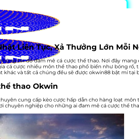
hật Liên Tục, Xả Thưởng Lớn Mỗi 
 những tín đồ đam mê cá cược thể thao. Nơi đây mang
gia cá cược nhiều môn thể thao phổ biến như bóng rổ, 
t khác và tất cả chúng đều sẽ được okwin88 bật mí tại bà
 thể thao Okwin
 chuyên cung cấp kèo cược hấp dẫn cho hàng loạt môn th
 chơi chuyên nghiệp cho những ai đam mê cá cược thể tha