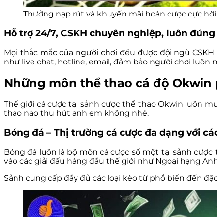
Thưởng nạp rút và khuyến mãi hoàn cược cực hờ
Hỗ trợ 24/7, CSKH chuyên nghiệp, luôn đúng
Mọi thắc mắc của người chơi đều được đội ngũ CSKH 
như live chat, hotline, email, đảm bảo người chơi luôn 
Những môn thể thao cá độ Okwin 
Thế giới cá cược tại sảnh cược thể thao Okwin luôn
thao nào thu hút anh em không nhé.
Bóng đá – Thị trường cá cược đa dạng với các
Bóng đá luôn là bộ môn cá cược số một tại sảnh cược 
vào các giải đấu hàng đầu thế giới như Ngoại hạng Anh
Sảnh cung cấp đầy đủ các loại kèo từ phổ biến đến đặc