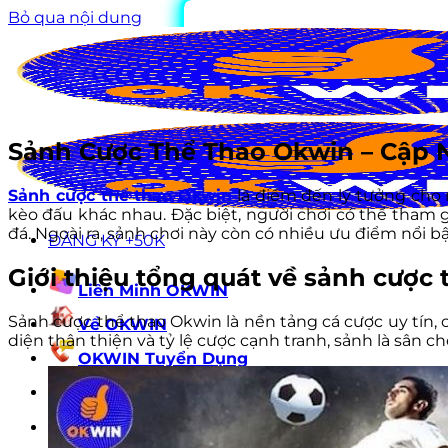
Bỏ qua nội dung
Sảnh Cược Thể Thao Okwin – Cập N
Sảnh cược thể thao Okwin
là điểm đến lý tưởng cho
kèo đấu khác nhau. Đặc biệt, người chơi có thể tham 
đá. Ngoài ra, sảnh chơi này còn có nhiều ưu điểm nổi bậ
ĐĂNG KÝ +50K
Giới thiệu tổng quát về sảnh cược
Liên Minh OKWIN
Sảnh cược thể thao Okwin là nền tảng cá cược uy tín,
Về OKWIN
diện thân thiện và tỷ lệ cược cạnh tranh, sảnh là sân
OKWIN Tuyển Dụng
Tin Tức
ĐĂNG KÝ +50K