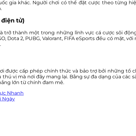
ốc gia khác. Người chơi có thể đặt cược theo từng hi
.
điện tử)
 trở thành một trong những lĩnh vực cá cược sôi động
 Dota 2, PUBG, Valorant, FIFA eSports đều có mặt, với 
.
i được cấp phép chính thức và bảo trợ bởi những tổ c
thú vị mà nơi đây mang lại. Bằng sự đa dạng của các s
hắng lớn từ chính đam mê.
 Cực Nhanh
i Ngày