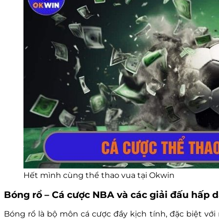
Hết mình cùng thể thao vua tại Okwin
Bóng rổ – Cá cược NBA và các giải đấu hấp d
Bóng rổ là bộ môn cá cược đầy kịch tính, đặc biệt vớ