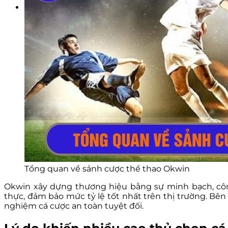
Tổng quan về sảnh cược thể thao Okwin
Okwin xây dựng thương hiệu bằng sự minh bạch, côn
thực, đảm bảo mức tỷ lệ tốt nhất trên thị trường. Bên 
nghiệm cá cược an toàn tuyệt đối.