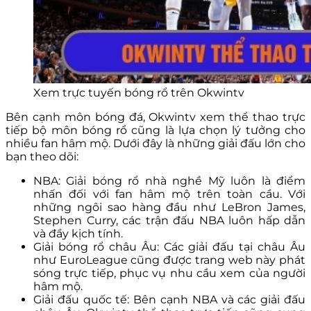
Xem trực tuyến bóng rổ trên Okwintv
Bên cạnh môn bóng đá, Okwintv xem thể thao trực
tiếp bộ môn bóng rổ cũng là lựa chọn lý tưởng cho
nhiều fan hâm mộ. Dưới đây là những giải đấu lớn cho
bạn theo dõi:
NBA: Giải bóng rổ nhà nghề Mỹ luôn là điểm
nhấn đối với fan hâm mộ trên toàn cầu. Với
những ngôi sao hàng đầu như LeBron James,
Stephen Curry, các trận đấu NBA luôn hấp dẫn
và đầy kịch tính.
Giải bóng rổ châu Âu: Các giải đấu tại châu Âu
như EuroLeague cũng được trang web này phát
sóng trực tiếp, phục vụ nhu cầu xem của người
hâm mộ.
Giải đấu quốc tế: Bên cạnh NBA và các giải đấu