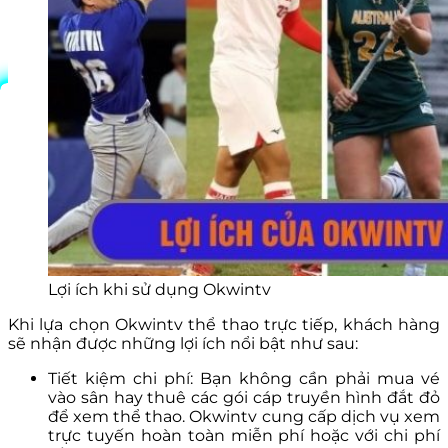
Lợi ích khi sử dụng Okwintv
Khi lựa chọn Okwintv thể thao trực tiếp, khách hàng
sẽ nhận được những lợi ích nổi bật như sau:
Tiết kiệm chi phí: Bạn không cần phải mua vé
vào sân hay thuê các gói cáp truyền hình đắt đỏ
để xem thể thao. Okwintv cung cấp dịch vụ xem
trực tuyến hoàn toàn miễn phí hoặc với chi phí