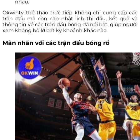
nhau.
Okwintv thể thao trực tiếp không chỉ cung cấp các
trận đấu mà còn cập nhật lịch thi đấu, kết quả và
thông tin về các trận đấu bóng đá nổi bật, giúp người
xem không bỏ lỡ bất kỳ khoảnh khắc nào.
Mãn nhãn với các trận đấu bóng rổ