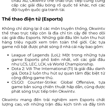
châu Âu, Okwintv thể thao trực tiếp cũng cung
cấp các giải đấu bóng rổ quốc tế khác, nơi các
đội tuyển quốc gia tranh tài.
Thể thao điện tử (Esports)
Không chỉ dừng lại ở các môn truyền thống, Okwintv
thể thao trực tiếp còn là địa chỉ tin cậy để theo dõi
các giải đấu Esports. Những giải đấu lớn luôn thu hút
hàng triệu người xem trên toàn thế giới. Các tựa
game nổi bật được phát sóng ở nhà cái này bao gồm:
League of Legends (LoL): Một trong những tựa
game Esports phổ biến nhất, với các giải đấu
như LCS, LEC, LCK, và World Championship.
Dota 2: Với The International (TI) là giải đấu danh
giá, Dota 2 luôn thu hút sự quan tâm đặc biệt từ
cộng đồng game thủ.
CS:GO: Counter-Strike: Global Offensive, tựa
game bắn súng chiến thuật hấp dẫn, cũng được
phát sóng trực tiếp trên Okwintv.
Okwintv mang đến trải nghiệm xem Esports chất
lượng cao, với những trận đấu kịch tính và đầy tính