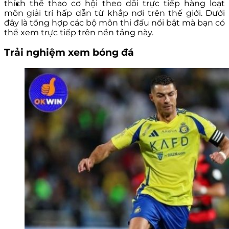
thích thể thao cơ hội theo dõi trực tiếp hàng loạt
môn giải trí hấp dẫn từ khắp nơi trên thế giới. Dưới
đây là tổng hợp các bộ môn thi đấu nổi bật mà bạn có
thể xem trực tiếp trên nền tảng này.
Trải nghiệm xem bóng đá