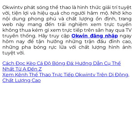
Okwintv phát sóng thể thao là hình thức giải trí tuyệt
vời, tiện lợi và hiệu quả cho người hâm mộ. Nhờ kho
nội dung phong phú và chất lượng ổn định, trang
web này mang đến trải nghiệm xem trực tuyến
không thua kém gì xem trực tiếp trên sân hay qua TV
truyền thống. Hãy truy cập
Okwin đăng nhập
ngay
hôm nay để tận hưởng những trận đấu đỉnh cao,
những pha bóng rực lửa với chất lượng hình ảnh
tuyệt vời.
Cách Đọc Kèo Cá Độ Bóng Đá: Hướng Dẫn Cụ Thể
Nhất Từ A Đến Z
Xem Kênh Thể Thao Trực Tiếp Okwintv Trên Di Động,
Chất Lượng Cao