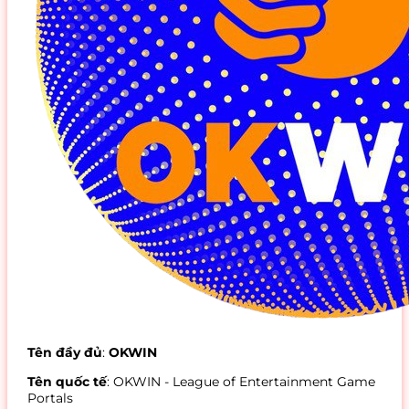
Tên đầy đủ
:
OKWIN
Tên quốc tế
: OKWIN - League of Entertainment Game
Portals