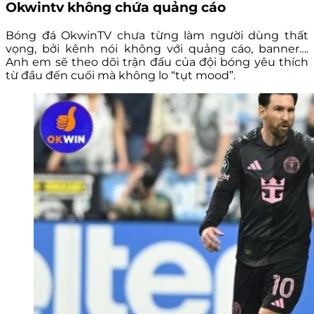
Okwintv không chứa quảng cáo
Bóng đá OkwinTV chưa từng làm người dùng thất
vọng, bởi kênh nói không với quảng cáo, banner….
Anh em sẽ theo dõi trận đấu của đội bóng yêu thích
từ đầu đến cuối mà không lo “tụt mood”.