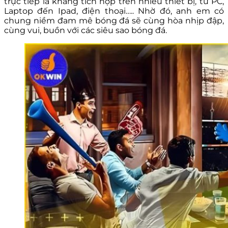
trực tiếp là khăng tích hợp trên nhiều thiết bị, từ PC,
Laptop đến Ipad, điện thoại….. Nhờ đó, anh em có
chung niềm đam mê bóng đá sẽ cùng hòa nhịp đập,
cùng vui, buồn với các siêu sao bóng đá.