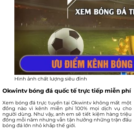
Hình ảnh chất lượng siêu đỉnh
Okwintv bóng đá quốc tế trực tiếp miễn phí
Xem bóng đá trực tuyến tại Okwintv không mất một
đồng nào vì kênh miễn phí 100% mọi dịch vụ cho
người dùng. Như vậy, anh em sẽ tiết kiệm hàng triệu
đồng mỗi năm nhưng vẫn tận hưởng những trận đấu
bóng đá lớn nhỏ khắp thế giới.