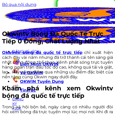
Bỏ qua nội dung
Okwintv Bóng Đá Quốc Tế Trực
Tiếp 0 Đồng, Chất Lượng Nhất
ĐĂNG KÝ +50K
Okwintv bóng đá quốc tế trực tiếp
chỉ xuất hiện
cách đây vài năm nhưng đã trở thành cái tên sáng giá
nhất cộng động thể thao. Kênh phát sóng trực tuyến
Liên Minh OKWIN
hàng ngàn trận đấu tốc độ cao, không quá tải và giật,
lag… Hãy cùng điểm qua những ưu điểm đặc biệt của
Về OKWIN
nền tảng cùng Okwin ngay dưới đây.
OKWIN Tuyển Dụng
Khám phá kênh xem Okwintv
Tin Tức
bóng đá quốc tế trực tiếp
ĐĂNG
KÝ
Trong xã hội bộn bề, ngày càng có nhiều người đòi
+50K
hỏi xem bóng đá trực tuyến mọi lúc mọi nơi. Khi đi ra