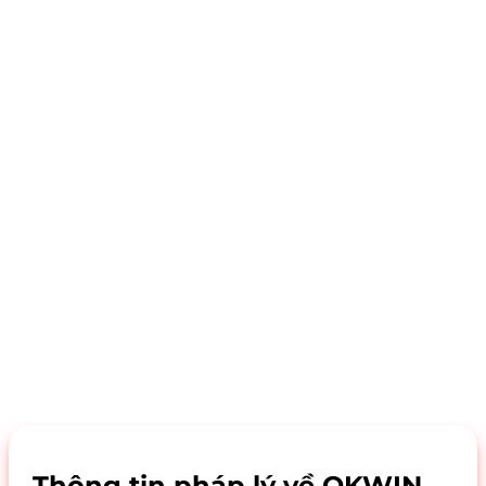
Thông tin pháp lý về OKWIN