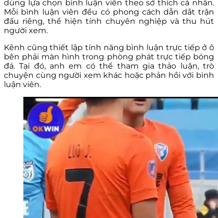
dùng lựa chọn bình luận viên theo sở thích cá nhân.
Mỗi bình luận viên đều có phong cách dẫn dắt trận
đấu riêng, thể hiện tính chuyên nghiệp và thu hút
người xem.
Kênh cũng thiết lập tính năng bình luận trực tiếp ở ô
bên phải màn hình trong phòng phát trực tiếp bóng
đá. Tại đó, anh em có thể tham gia thảo luận, trò
chuyện cùng người xem khác hoặc phản hồi với bình
luận viên.