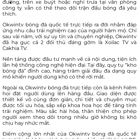
đường, trên xe buýt hoặc nghỉ trưa tại văn phòng
công ty vẫn có thể theo dõi trận đấu bóng đá yêu
thích.
Okwintv bóng đá quốc tế trực tiếp ra đời nhằm đáp
ứng nhu cầu trải nghiệm cao của người hâm mộ. Chỉ
sau vài năm, với sự uy tín và chuyên nghiệp, Okwintv
đã hạ gục cả 2 đối thủ đáng gờm là Xoilac TV và
Cakhia TV.
Nền tảng được đầu tư mạnh về cả nội dung, tiện ích
lẫn hệ thống công nghệ hiện đại. Tại đây, quy tụ “kho
bóng đá” đỉnh cao, hàng trăm giải đấu đa dạng quy
mô khiến người dùng khó có thể rời mắt.
Ngoài ra, Okwintv bóng đá trực tiếp còn là kênh hiếm
hoi đặt người dùng lên hàng đầu. Giao diện được
thiết kế vô cùng đơn giản, chi tiết và chuyên mục
được tối ưu hóa, sắp xếp khoa hoa học để tăng tính
trải nghiệm. Màu sắc hài hòa, thân thiện cho phép
người xem theo dõi trong nhiều giờ không bị khó
chịu hay nhức mắt.
Điểm cộng lớn nhất của Okwintv bóng đá quốc tế