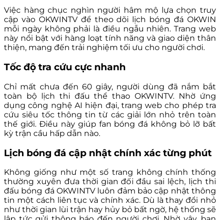
Việc hàng chục nghìn người hâm mộ lựa chọn truy
cập vào OKWINTV để theo dõi lịch bóng đá OKWIN
mỗi ngày không phải là điều ngẫu nhiên. Trang web
này nổi bật với hàng loạt tính năng và giao diện thân
thiện, mang đến trải nghiệm tối ưu cho người chơi.
Tốc độ tra cứu cực nhanh
Chỉ mất chưa đến 60 giây, người dùng đã nắm bắt
toàn bộ lịch thi đấu thể thao OKWINTV. Nhờ ứng
dụng công nghệ AI hiện đại, trang web cho phép tra
cứu siêu tốc thông tin từ các giải lớn nhỏ trên toàn
thế giới. Điều này giúp fan bóng đá không bỏ lỡ bất
kỳ trận cầu hấp dẫn nào.
Lịch bóng đá cập nhật chính xác từng phút
Không giống như một số trang không chính thống
thường xuyên đưa thời gian đối đầu sai lệch, lịch thi
đấu bóng đá OKWINTV luôn đảm bảo cập nhật thông
tin một cách liên tục và chính xác. Dù là thay đổi nhỏ
như thời gian lùi trận hay hủy bỏ bất ngờ, hệ thống sẽ
lập tức gửi thông báo đến người chơi. Nhờ vậy, bạn