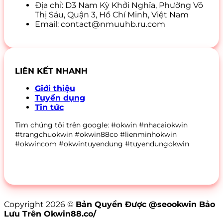
Địa chỉ:
D3 Nam Kỳ Khởi Nghĩa, Phường Võ
Thị Sáu, Quận 3, Hồ Chí Minh, Việt Nam
Email:
contact@nmuuhb.ru.com
LIÊN KẾT NHANH
Giới thiệu
Tuyển dụng
Tin tức
Tìm chúng tôi trên google: #okwin #nhacaiokwin
#trangchuokwin #okwin88co #lienminhokwin
#okwincom #okwintuyendung #tuyendungokwin
Copyright 2026 ©
Bản Quyền Được @seookwin Bảo
Lưu Trên Okwin88.co/