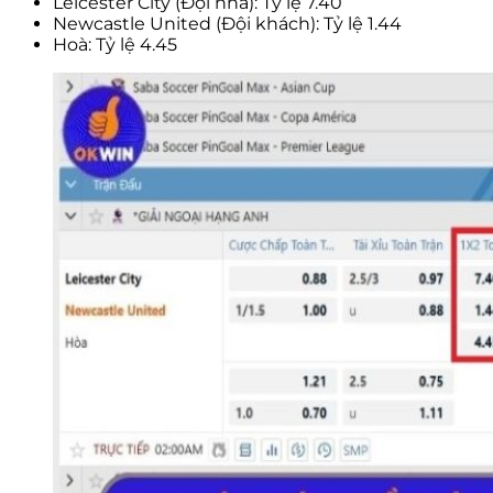
Leicester City (Đội nhà): Tỷ lệ 7.40
Newcastle United (Đội khách): Tỷ lệ 1.44
Hoà: Tỷ lệ 4.45