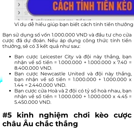
Ví dụ dễ hiểu giúp bạn biết cách tính tiền thưởng 
Bạn sử dụng số vốn 1.000.000 VND và đầu tư cho cửa
cược đã dự đoán. Nếu áp dụng công thức tính tiền
thưởng, sẽ có 3 kết quả như sau:
Bạn cược Leicester City và đội này thắng, bạn
nhận về số tiền = 1.000.000 + 1.000.000 x 7.40 =
8.400.000 VND.
Bạn cược Newcastle United và đội này thắng,
bạn nhận về số tiền = 1.000.000 + 1.000.000 x
1.44 = 2.440.000 VND.
Bạn cược cửa Hoà và 2 đội có tỷ số hoà nhau, bạn
nhận về số tiền = 1.000.000 + 1.000.000 x 4.45 =
5.450.000 VND.
#5 kinh nghiệm chơi kèo cược
châu Âu chắc thắng