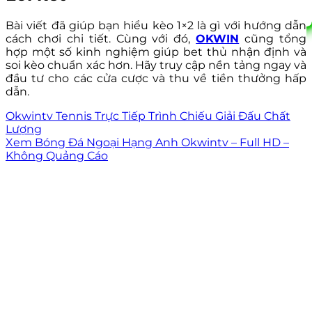
Bài viết đã giúp bạn hiểu kèo 1×2 là gì với hướng dẫn
cách chơi chi tiết. Cùng với đó,
OKWIN
cũng tổng
hợp một số kinh nghiệm giúp bet thủ nhận định và
soi kèo chuẩn xác hơn. Hãy truy cập nền tảng ngay và
đầu tư cho các cửa cược và thu về tiền thưởng hấp
dẫn.
Okwintv Tennis Trực Tiếp Trình Chiếu Giải Đấu Chất
Lượng
Xem Bóng Đá Ngoại Hạng Anh Okwintv – Full HD –
Không Quảng Cáo