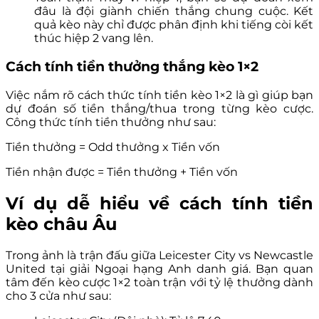
đâu là đội giành chiến thắng chung cuộc. Kết
quả kèo này chỉ được phân định khi tiếng còi kết
thúc hiệp 2 vang lên.
Cách tính tiền thưởng thắng kèo 1×2
Việc nắm rõ cách thức tính tiền kèo 1×2 là gì giúp bạn
dự đoán số tiền thắng/thua trong từng kèo cược.
Công thức tính tiền thưởng như sau:
Tiền thưởng = Odd thưởng x Tiền vốn
Tiền nhận được = Tiền thưởng + Tiền vốn
Ví dụ dễ hiểu về cách tính tiền
kèo châu Âu
Trong ảnh là trận đấu giữa Leicester City vs Newcastle
United tại giải Ngoại hạng Anh danh giá. Bạn quan
tâm đến kèo cược 1×2 toàn trận với tỷ lệ thưởng dành
cho 3 cửa như sau: