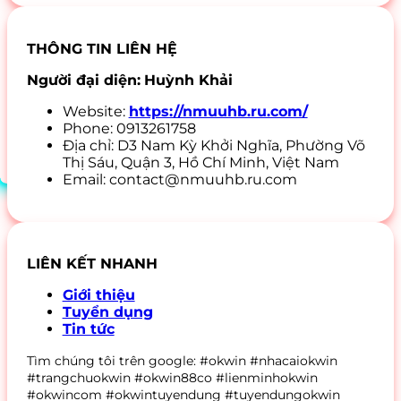
THÔNG TIN LIÊN HỆ
Người đại diện:
Huỳnh Khải
Website:
https://nmuuhb.ru.com/
Phone: 0913261758
Địa chỉ:
D3 Nam Kỳ Khởi Nghĩa, Phường Võ
Thị Sáu, Quận 3, Hồ Chí Minh, Việt Nam
Email:
contact@nmuuhb.ru.com
LIÊN KẾT NHANH
Giới thiệu
Tuyển dụng
Tin tức
Tìm chúng tôi trên google: #okwin #nhacaiokwin
#trangchuokwin #okwin88co #lienminhokwin
#okwincom #okwintuyendung #tuyendungokwin