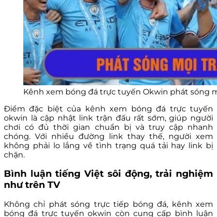
Kênh xem bóng đá trực tuyến Okwin phát sóng mọ
Điểm đặc biệt của kênh xem bóng đá trực tuyến
okwin là cập nhật link trận đấu rất sớm, giúp người
chơi có đủ thời gian chuẩn bị và truy cập nhanh
chóng. Với nhiều đường link thay thế, người xem
không phải lo lắng về tình trạng quá tải hay link bị
chặn.
Bình luận tiếng Việt sôi động, trải nghiệm
như trên TV
Không chỉ phát sóng trực tiếp bóng đá, kênh xem
bóng đá trực tuyến okwin còn cung cấp bình luận