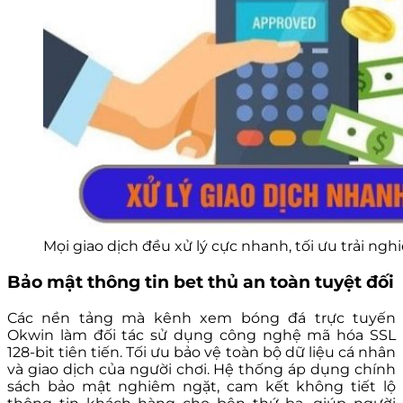
Mọi giao dịch đều xử lý cực nhanh, tối ưu trải ng
Bảo mật thông tin bet thủ an toàn tuyệt đối
Các nền tảng mà kênh xem bóng đá trực tuyến
Okwin làm đối tác sử dụng công nghệ mã hóa SSL
128-bit tiên tiến. Tối ưu bảo vệ toàn bộ dữ liệu cá nhân
và giao dịch của người chơi. Hệ thống áp dụng chính
sách bảo mật nghiêm ngặt, cam kết không tiết lộ