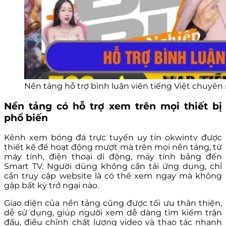
Nền tảng hỗ trợ bình luận viên tiếng Việt chuyên
Nền tảng có hỗ trợ xem trên mọi thiết bị
phổ biến
Kênh xem bóng đá trực tuyến uy tín okwintv được
thiết kế để hoạt động mượt mà trên mọi nền tảng, từ
máy tính, điện thoại di động, máy tính bảng đến
Smart TV. Người dùng không cần tải ứng dụng, chỉ
cần truy cập website là có thể xem ngay mà không
gặp bất kỳ trở ngại nào.
Giao diện của nền tảng cũng được tối ưu thân thiện,
dễ sử dụng, giúp người xem dễ dàng tìm kiếm trận
đấu, điều chỉnh chất lượng video và thao tác nhanh