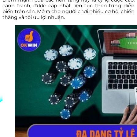
cạnh tranh, được cập nhật liên tục theo từng diễn
biến trên sân. Mở ra cho người chơi nhiều cơ hội chiến
thắng và tối ưu lợi nhuận.