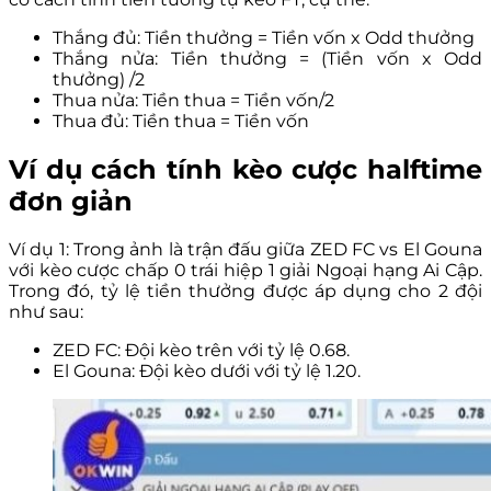
Thắng đủ: Tiền thưởng = Tiền vốn x Odd thưởng
Thắng nửa: Tiền thưởng = (Tiền vốn x Odd
thưởng) /2
Thua nửa: Tiền thua = Tiền vốn/2
Thua đủ: Tiền thua = Tiền vốn
Ví dụ cách tính kèo cược halftime
đơn giản
Ví dụ 1: Trong ảnh là trận đấu giữa ZED FC vs El Gouna
với kèo cược chấp 0 trái hiệp 1 giải Ngoại hạng Ai Cập.
Trong đó, tỷ lệ tiền thưởng được áp dụng cho 2 đội
như sau:
ZED FC: Đội kèo trên với tỷ lệ 0.68.
El Gouna: Đội kèo dưới với tỷ lệ 1.20.