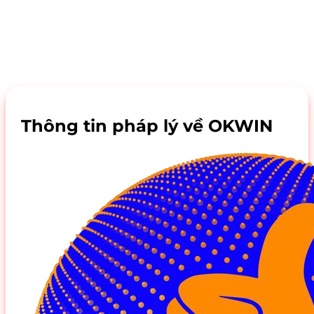
Thông tin pháp lý về OKWIN