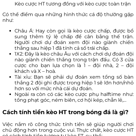
Kèo cược HT tương đồng với kèo cược toàn trận
Có thể điểm qua những hình thức cá độ thường gặp
như:
Châu Á: Hay còn gọi là kèo cược chấp, được bổ
sung thêm tỷ lệ chấp để cân bằng thế trận.
Người chơi dự đoán xem đội nào giành chiến
thắng sau hiệp 1 đã tính cả số trái chấp.
1X2: Đây là kèo châu Âu với cách chơi dự đoán đội
nào giành chiến thắng trong trận đấu. Có 3 cửa
cược cho bạn lựa chọn là 1 – đội nhà, 2 – đội
khách và X – hoà.
Tài xỉu: Bạn sẽ phải dự đoán xem tổng số bàn
thắng 2 đội ghi được trong hiệp 1 sẽ lớn hơn/nhỏ
hơn so với mức nhà cái dự đoán.
Ngoài ra còn có các kèo cược phụ halftime như:
tổng phạt góc, ném biên, cơ hội kép, chẵn lẻ,…
Cách tính tiền kèo HT trong bóng đá là gì?
Việc nắm rõ công thức tính tiền sẽ giúp người chơi
chủ động hơn trong cuộc vui. Thực chất, kèo cược HT
có cách tính tiền tương tự kèo FT, cụ thể: