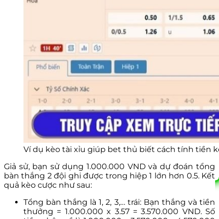
Ví dụ kèo tài xỉu giúp bet thủ biết cách tính tiền 
Giả sử, bạn sử dụng 1.000.000 VND và dự đoán tổng
bàn thắng 2 đội ghi được trong hiệp 1 lớn hơn 0.5. Kết
quả kèo cược như sau:
Tổng bàn thắng là 1, 2, 3,… trái: Bạn thắng và tiền
thưởng = 1.000.000 x 3.57 = 3.570.000 VND. Số