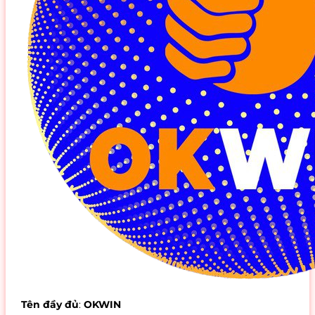
Tên đầy đủ
:
OKWIN