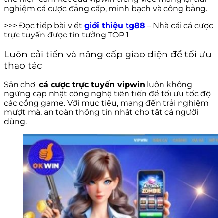
nghiệm cá cược đẳng cấp, minh bạch và công bằng.
>>> Đọc tiếp bài viết
giới thiệu tg88
– Nhà cái cá cược
trực tuyến được tin tưởng TOP 1
Luôn cải tiến và nâng cấp giao diện để tối ưu
thao tác
Sân chơi
cá cược trực tuyến vipwin
luôn không
ngừng cập nhật công nghệ tiên tiến để tối ưu tốc độ
các cổng game. Với mục tiêu, mang đến trải nghiệm
mượt mà, an toàn thông tin nhất cho tất cả người
dùng.