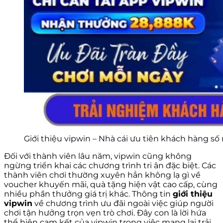
Giới thiệu vipwin – Nhà cái ưu tiên khách hàng số
Đối với thành viên lâu năm, vipwin cũng không
ngừng triển khai các chương trình tri ân đặc biệt. Các
thành viên chơi thường xuyên hẳn không lạ gì về
voucher khuyến mãi, quà tặng hiện vật cao cấp, cùng
nhiều phần thưởng giá trị khác.
Thông tin
giới thiệu
vipwin
về chương trình ưu đãi ngoài việc giúp người
chơi tận hưởng trọn vẹn trò chơi. Đây con là lời hứa
thể hiện cam kết của vipwin trong việc mang lại trải