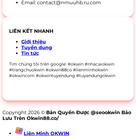
Email:
contact@nmuuhb.ru.com
LIÊN KẾT NHANH
Giới thiệu
Tuyển dụng
Tin tức
Tìm chúng tôi trên google: #okwin #nhacaiokwin
#trangchuokwin #okwin88co #lienminhokwin
#okwincom #okwintuyendung #tuyendungokwin
Copyright 2026 ©
Bản Quyền Được @seookwin Bảo
Lưu Trên Okwin88.co/
Liên Minh OKWIN