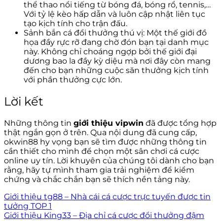
thể thao nổi tiếng từ bóng đá, bóng rổ, tennis,…
Với tỷ lệ kèo hấp dẫn và luôn cập nhật liên tục
tạo kịch tính cho trận đấu.
Sảnh bắn cá đổi thưởng thú vị: Một thế giới đồ
họa đầy rực rỡ đang chờ đón bạn tại danh mục
này. Không chỉ choáng ngợp bởi thế giới đại
dương bao la đầy kỳ diệu mà nơi đây còn mang
đến cho bạn những cuộc săn thưởng kịch tính
với phần thưởng cực lớn.
Lời kết
Những thông tin
giới thiệu vipwin
đã được tổng hợp
thật ngắn gọn ở trên. Qua nội dung đã cung cấp,
okwin88 hy vọng bạn sẽ tìm được những thông tin
cần thiết cho mình để chọn một sân chơi cá cược
online uy tín. Lời khuyên của chúng tôi dành cho bạn
rằng, hãy tự mình tham gia trải nghiệm để kiểm
chứng và chắc chắn bạn sẽ thích nền tảng này.
Giới thiệu tg88 – Nhà cái cá cược trực tuyến được tin
tưởng TOP 1
Giới thiệu King33 – Địa chỉ cá cược đổi thưởng đậm