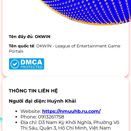
Tên đầy đủ
:
OKWIN
Tên quốc tế
: OKWIN - League of Entertainment Game
Portals
THÔNG TIN LIÊN HỆ
Người đại diện:
Huỳnh Khải
Website:
https://nmuuhb.ru.com/
Phone: 0913261758
Địa chỉ:
D3 Nam Kỳ Khởi Nghĩa, Phường Võ
Thị Sáu, Quận 3, Hồ Chí Minh, Việt Nam