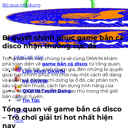
Bỏ qua nội dung
Bí quyết chinh phục game bắn cá
disco nhận thưởng cực đã
ĐĂNG KÝ +50K
Trong bài viết này, chúng ta sẽ cùng OKWIN khám
phá toàn diện về
game bắn cá disco
, từ tổng quan,
các điểm nổi bật, cách tham gia, đến những bí quyết
Liên Minh OKWIN
giúp bạn chinh phục trò chơi này một cách dễ dàng
và hiệu quả. Không chỉ dừng lại ở đó, các phân tích
Về OKWIN
sâu về chiến thuật, cách tận dụng tính năng của
OKWIN Tuyển Dụng
game sẽ giúp bạn trở thành cao thủ trong thế giới
bắn cá trực tuyến.
Tin Tức
Tổng quan về game bắn cá disco
ĐĂNG
KÝ
– Trò chơi giải trí hot nhất hiện
+50K
nay