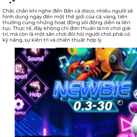
Chắc chắn khi nghe đến Bắn cá disco, nhiều người sẽ
hình dung ngay đến một thế giới của cá, vàng, tiền
thưởng cùng những hoạt động sôi động diễn ra liên
tục. Thực tế, đây không chỉ đơn thuần là trò chơi giải
trí, mà còn là một sân chơi đòi hỏi người chơi phải có
kỹ năng, sự kiên trì và chiến thuật hợp lý.