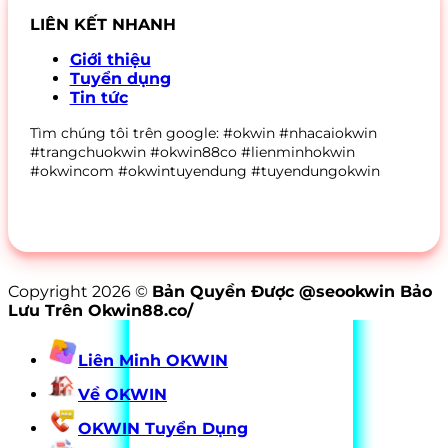
LIÊN KẾT NHANH
Giới thiệu
Tuyển dụng
Tin tức
Tìm chúng tôi trên google: #okwin #nhacaiokwin
#trangchuokwin #okwin88co #lienminhokwin
#okwincom #okwintuyendung #tuyendungokwin
Copyright 2026 ©
Bản Quyền Được @seookwin Bảo
Lưu Trên Okwin88.co/
Liên Minh OKWIN
Về OKWIN
OKWIN Tuyển Dụng