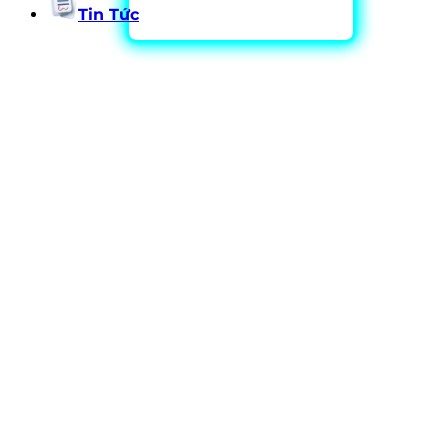
Tin Tức