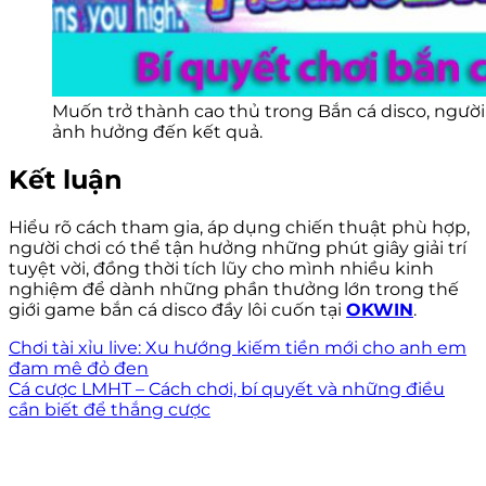
Muốn trở thành cao thủ trong Bắn cá disco, người c
ảnh hưởng đến kết quả.
Kết luận
Hiểu rõ cách tham gia, áp dụng chiến thuật phù hợp,
người chơi có thể tận hưởng những phút giây giải trí
tuyệt vời, đồng thời tích lũy cho mình nhiều kinh
nghiệm để dành những phần thưởng lớn trong thế
giới game bắn cá disco đầy lôi cuốn tại
OKWIN
.
Chơi tài xỉu live: Xu hướng kiếm tiền mới cho anh em
đam mê đỏ đen
Cá cược LMHT – Cách chơi, bí quyết và những điều
cần biết để thắng cược