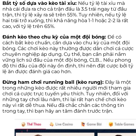
Bắt tỷ số dựa vào kèo tài xỉu:
Nếu tỷ lệ tài xỉu mà
nhà cái đưa ra cho cả trận đấu là 3.5 trái ngay từ đầu
trận, thì tỷ lệ xảy ra sẽ trên 55%. Tuy nhiên, nếu tỷ lệ
hai trái trở xuống, thì khả năng hòa 1-1 hoặc 2-2 là rất
cao, với tỷ lệ trên 65%.
Đánh kèo theo chu kỳ của một đội bóng:
Để có
cách bắt kèo chuẩn, cần dựa vào chu kỳ của một đội
bóng. Các chơi kèo này thường được dân chơi cá cược
chuyên nghiệp áp dụng. Cụ thể, bạn cần phải nắm
vững lịch sử đấu của một đội bóng, CLB… Nếu phong
độ thi đấu của đội này ổn định, thì nên đặt cược bởi tỷ
lệ ăn được đánh giá cao hơn.
Đừng ham chơi running ball (kèo rung):
Đây là một
trong những kèo được rất nhiều người mới tham gia
chơi cá cược trực tuyến yêu thích. Tuy nhiên, đối với
những tay chơi lâu năm, thì lại rất hạn chế chơi kèo
này vì rất dễ thua. Nếu đã chắc chắn các thông tin
trong tay, thì bạn hãy an tâm đánh trước trận.