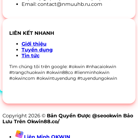
Email:
contact@nmuuhb.ru.com
LIÊN KẾT NHANH
Giới thiệu
Tuyển dụng
Tin tức
Tìm chúng tôi trên google: #okwin #nhacaiokwin
#trangchuokwin #okwin88co #lienminhokwin
#okwincom #okwintuyendung #tuyendungokwin
Copyright 2026 ©
Bản Quyền Được @seookwin Bảo
Lưu Trên Okwin88.co/
Liên Minh OKWIN