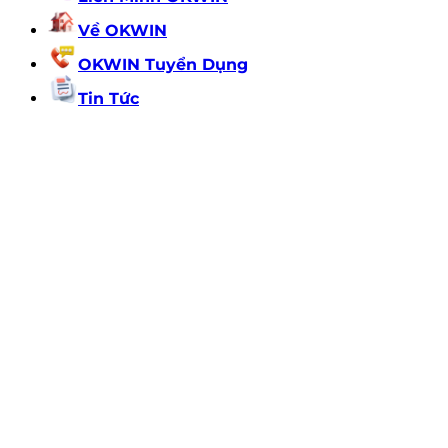
Về OKWIN
OKWIN Tuyển Dụng
Tin Tức