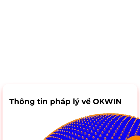
Thông tin pháp lý về OKWIN