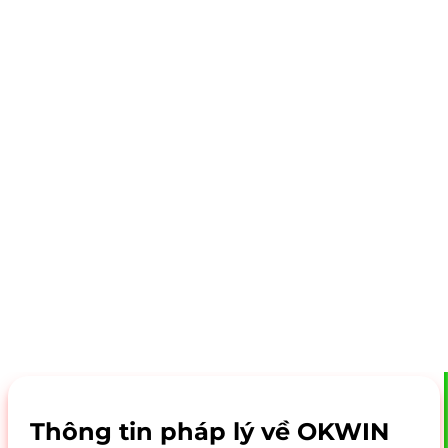
Thông tin pháp lý về OKWIN