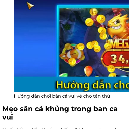
Hướng dẫn chơi bắn cá vui vẻ cho tân thủ
Mẹo săn cá khủng trong ban ca
vui