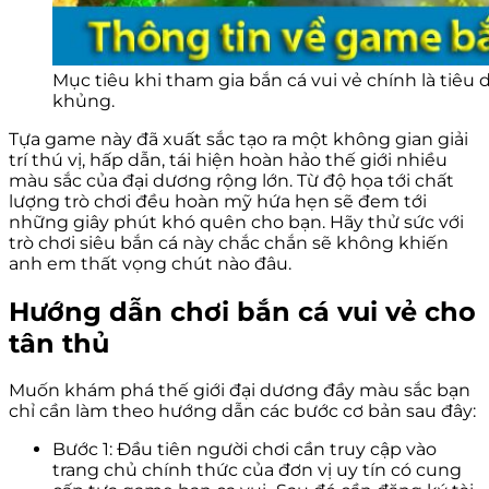
Mục tiêu khi tham gia bắn cá vui vẻ chính là tiêu
khủng.
Tựa game này đã xuất sắc tạo ra một không gian giải
trí thú vị, hấp dẫn, tái hiện hoàn hảo thế giới nhiều
màu sắc của đại dương rộng lớn. Từ độ họa tới chất
lượng trò chơi đều hoàn mỹ hứa hẹn sẽ đem tới
những giây phút khó quên cho bạn. Hãy thử sức với
trò chơi siêu bắn cá này chắc chắn sẽ không khiến
anh em thất vọng chút nào đâu.
Hướng dẫn chơi bắn cá vui vẻ cho
tân thủ
Muốn khám phá thế giới đại dương đầy màu sắc bạn
chỉ cần làm theo hướng dẫn các bước cơ bản sau đây:
Bước 1: Đầu tiên người chơi cần truy cập vào
trang chủ chính thức của đơn vị uy tín có cung