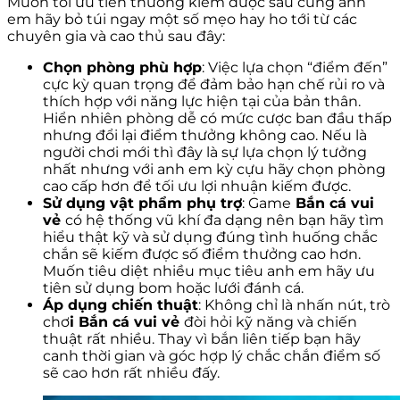
Muốn tối ưu tiền thưởng kiếm được sau cùng anh
em hãy bỏ túi ngay một số mẹo hay ho tới từ các
chuyên gia và cao thủ sau đây:
Chọn phòng phù hợp
: Việc lựa chọn “điểm đến”
cực kỳ quan trọng để đảm bảo hạn chế rủi ro và
thích hợp với năng lực hiện tại của bản thân.
Hiển nhiên phòng dễ có mức cược ban đầu thấp
nhưng đổi lại điểm thưởng không cao. Nếu là
người chơi mới thì đây là sự lựa chọn lý tưởng
nhất nhưng với anh em kỳ cựu hãy chọn phòng
cao cấp hơn để tối ưu lợi nhuận kiếm được.
Sử dụng vật phẩm phụ trợ
: Game
Bắn cá vui
vẻ
có hệ thống vũ khí đa dạng nên bạn hãy tìm
hiểu thật kỹ và sử dụng đúng tình huống chắc
chắn sẽ kiếm được số điểm thưởng cao hơn.
Muốn tiêu diệt nhiều mục tiêu anh em hãy ưu
tiên sử dụng bom hoặc lưới đánh cá.
Áp dụng chiến thuật
: Không chỉ là nhấn nút, trò
chơ
i Bắn cá vui vẻ
đòi hỏi kỹ năng và chiến
thuật rất nhiều. Thay vì bắn liên tiếp bạn hãy
canh thời gian và góc hợp lý chắc chắn điểm số
sẽ cao hơn rất nhiều đấy.