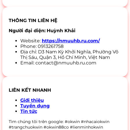
THÔNG TIN LIÊN HỆ
Người đại diện:
Huỳnh Khải
Website:
https://nmuuhb.ru.com/
Phone: 0913261758
Địa chỉ:
D3 Nam Kỳ Khởi Nghĩa, Phường Võ
Thị Sáu, Quận 3, Hồ Chí Minh, Việt Nam
Email:
contact@nmuuhb.ru.com
LIÊN KẾT NHANH
Giới thiệu
Tuyển dụng
Tin tức
Tìm chúng tôi trên google: #okwin #nhacaiokwin
#trangchuokwin #okwin88co #lienminhokwin