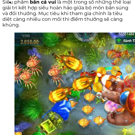
Siêu phẩm
bắn cá vui
là một trong số những thể loại
giải trí kết hợp siêu hoàn hảo giữa bộ môn bắn súng
và đổi thưởng. Mục tiêu khi tham gia chính là tiêu
diệt càng nhiều con mồi thì điểm thưởng sẽ càng
khủng.